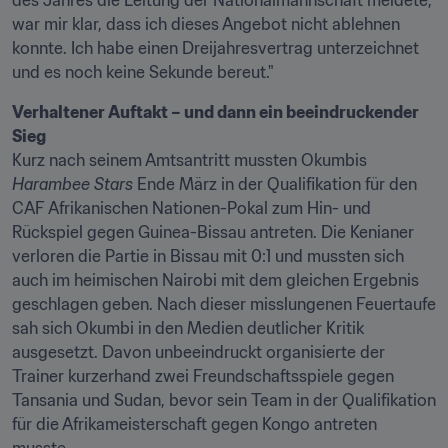
des Jahres die Leitung der Nationalmannschaft meldete, 
war mir klar, dass ich dieses Angebot nicht ablehnen 
konnte. Ich habe einen Dreijahresvertrag unterzeichnet 
und es noch keine Sekunde bereut."
Verhaltener Auftakt – und dann ein beeindruckender 
Sieg
Kurz nach seinem Amtsantritt mussten Okumbis 
Harambee Stars
 Ende März in der Qualifikation für den 
CAF Afrikanischen Nationen-Pokal zum Hin- und 
Rückspiel gegen Guinea-Bissau antreten. Die Kenianer 
verloren die Partie in Bissau mit 0:1 und mussten sich 
auch im heimischen Nairobi mit dem gleichen Ergebnis 
geschlagen geben. Nach dieser misslungenen Feuertaufe 
sah sich Okumbi in den Medien deutlicher Kritik 
ausgesetzt. Davon unbeeindruckt organisierte der 
Trainer kurzerhand zwei Freundschaftsspiele gegen 
Tansania und Sudan, bevor sein Team in der Qualifikation 
für die Afrikameisterschaft gegen Kongo antreten 