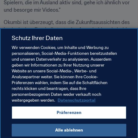
Spielern, die im Ausland aktiv sind, gehe ich ähnlich vor 
und besorge mir Videos."
Okumbi ist überzeugt, dass die Zukunftsaussichten des 
kenianischen Fussballs trotz des Ausscheidens in beiden 
Schutz Ihrer Daten
Qualifikationsturnieren sehr gut sind. "Wir haben gute 
Spieler und ich beobachte deutliche Steigerungen. Ich 
Wir verwenden Cookies, um Inhalte und Werbung zu
glaube dass wir einiges erreichen können."
personalisieren, Social-Media-Funktionen bereitzustellen
und unseren Datenverkehr zu analysieren. Ausserdem
Ein Blick in die Weltrangliste scheint Okumbis Ansicht 
geben wir Informationen zu Ihrer Nutzung unserer
Website an unsere Social-Media-, Werbe- und
absolut zu bestätigen.
Analysepartner weiter. Sie können Ihre Cookie-
Präferenzen wählen, indem Sie auf die Schaltflächen
rechts klicken und beantragen, dass Ihre
Verwandte Themen
personenbezogenen Daten weder verkauft noch
weitergegeben werden.
Datenschutzportal
Weltrangliste (Männer)
FIFA-Weltrangliste
Präferenzen
Kenya
CAF
Alle ablehnen