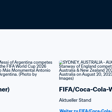
er)
FIFA/Coca-Cola-We
Aktueller Stand
Weiter zu FIFA/Coca-Cola-