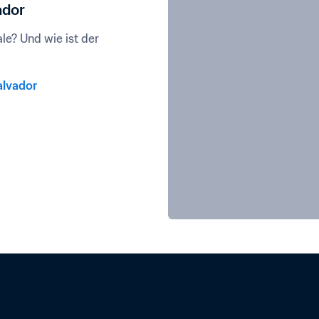
ador
e? Und wie ist der 
alvador