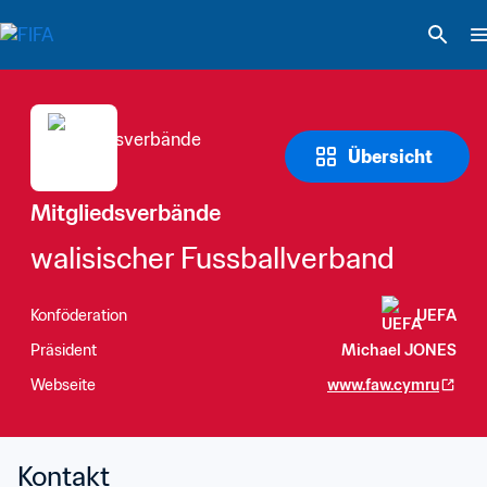
Übersicht
Mitgliedsverbände
walisischer Fussballverband
Konföderation
UEFA
Präsident
Michael JONES
Webseite
www.faw.cymru
Kontakt