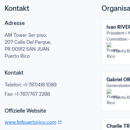
Kontakt
Organisa
Adresse
Ivan RIV
Präsident
Y
AM Tower 3er piso,

Committee - 
207 Calle Del Parque,
PR 00912 SAN JUAN
Puerto R
Puerto Rico
Kontakt
Gabriel O
Telefon
: 
+1-787/418 1089
Generalsekre
Fax
: 
+1-787/767 2288
Puerto R
www.fpfpuertorico.com
Charlie T