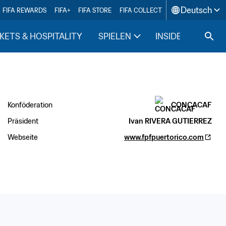
Deutsch
FIFA REWARDS
FIFA+
FIFA STORE
FIFA COLLECT
KETS & HOSPITALITY
SPIELEN
INSIDE FIFA
Konföderation
CONCACAF
Präsident
Ivan RIVERA GUTIERREZ
Webseite
www.fpfpuertorico.com