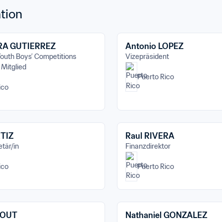
tion
ERA GUTIERREZ
Antonio LOPEZ
outh Boys’ Competitions 
Vizepräsident
Mitglied
Puerto Rico
ico
RTIZ
Raul RIVERA
tär/in
Finanzdirektor
ico
Puerto Rico
ROUT
Nathaniel GONZALEZ