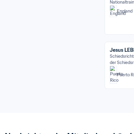
Nationaltrai
England
Jesus LE
Schiedsricht
der Schiedsr
Puerto R