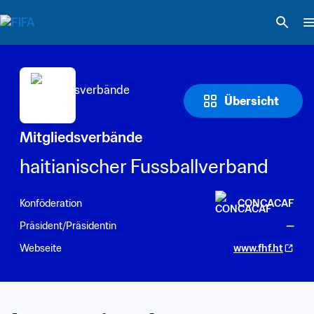
Übersicht
Mitgliedsverbände
haitianischer Fussballverband
Konföderation
CONCACAF
Präsident/Präsidentin
—
Webseite
www.fhf.ht