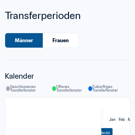
Transferperioden
Männer
Frauen
Kalender
Geschlossenes 
Offenes 
Zukünftiges 
Transferfenster
Transferfenster
Transferfenster
Jan
Feb
Mär
Heute