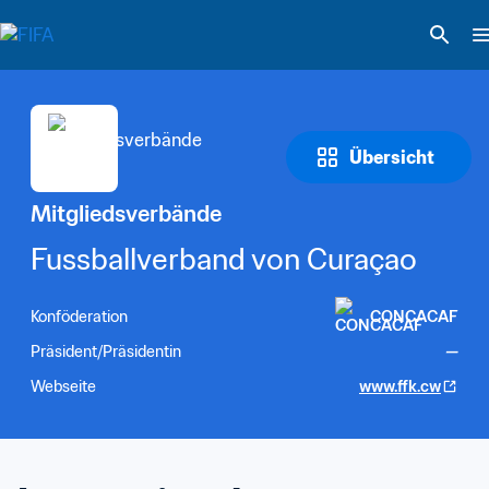
Übersicht
Mitgliedsverbände
Fussballverband von Curaçao
Konföderation
CONCACAF
Präsident/Präsidentin
—
Webseite
www.ffk.cw