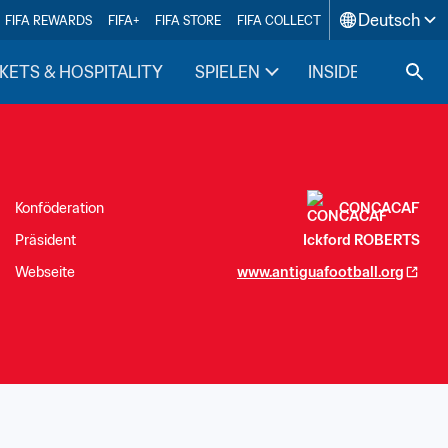
Deutsch
FIFA REWARDS
FIFA+
FIFA STORE
FIFA COLLECT
KETS & HOSPITALITY
SPIELEN
INSIDE FIFA
Konföderation
CONCACAF
Präsident
Ickford ROBERTS
Webseite
www.antiguafootball.org