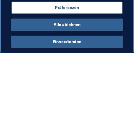
Förderung des Fussballs
Organisation
Präferenzen
Algeria
CAF
Alle ablehnen
Einverstanden
Was die FIFA macht
Besuchen Sie auch
Legal
Alle Nachrichten und 
Themen
Transfersystem
Berichte und 
Frauenfussball
Dokumente
Fussballförderung
FIFA-Stiftung
Innovation
FIFA Museum