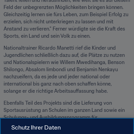
Talent feilen und herausfinden, wie weit sie es auf diesem 
Feld der unbegrenzten Möglichkeiten bringen können. 
Gleichzeitig lernen sie fürs Leben, zum Beispiel Erfolg zu 
erzielen, sich nicht unterkriegen zu lassen und mit 
Anstand zu verlieren." Ferner würdigte sie die Kraft des 
Sports, ein Land und sein Volk zu einen.
Nationaltrainer Ricardo Manetti rief die Kinder und 
Jugendlichen schließlich dazu auf, die Plätze zu nutzen 
und Nationalspielern wie Willem Mwedihanga, Benson 
Shilongo, Absalom Iimbondi und Benjamin Nenkayu 
nachzueifern, da es jede und jeder national oder 
international bis ganz nach oben schaffen könne, 
solange er die richtige Arbeitsauffassung habe.
Ebenfalls Teil des Projekts sind die Lieferung von 
Sportausrüstung an Schulen im ganzen Land sowie ein 
Schulungs- und Ausbildungsprogramm für 
Schiedsrichter, Trainer, Funktionäre sowie vom NFA und 
Schutz Ihrer Daten
von der GIZ ausgewählte Instrukteure.