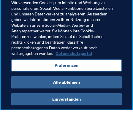
Wir verwenden Cookies, um Inhalte und Werbung zu
personalisieren, Social-Media-Funktionen bereitzustellen
Damit die neuen Anlagen effektiv genutzt werden und 
und unseren Datenverkehr zu analysieren. Ausserdem
mehr Kinder und Jugendliche im Land die Möglichkeit 
geben wir Informationen zu Ihrer Nutzung unserer
haben, Fussball zu spielen, sind mehrere regionale 
Website an unsere Social-Media-, Werbe- und
Schülerturniere und Fortbildungskurse für Trainer und 
Analysepartner weiter. Sie können Ihre Cookie-
Präferenzen wählen, indem Sie auf die Schaltflächen
Schiedsrichter geplant.
rechts klicken und beantragen, dass Ihre
personenbezogenen Daten weder verkauft noch
weitergegeben werden.
Datenschutzportal
Verwandte Themen
Präferenzen
Förderung des Fussballs
Namibia
Alle ablehnen
Einverstanden