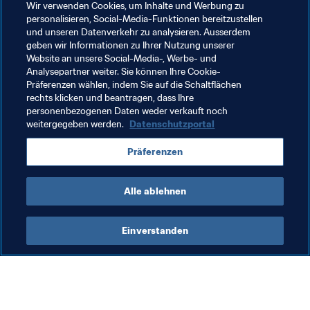
Wir verwenden Cookies, um Inhalte und Werbung zu
personalisieren, Social-Media-Funktionen bereitzustellen
und unseren Datenverkehr zu analysieren. Ausserdem
Verwandte Themen
geben wir Informationen zu Ihrer Nutzung unserer
Website an unsere Social-Media-, Werbe- und
Analysepartner weiter. Sie können Ihre Cookie-
Förderung des Fussballs
Organisation
Präferenzen wählen, indem Sie auf die Schaltflächen
rechts klicken und beantragen, dass Ihre
Croatia
UEFA
Tunisia
CAF
personenbezogenen Daten weder verkauft noch
weitergegeben werden.
Datenschutzportal
Präferenzen
Alle ablehnen
Football Development
Einverstanden
Frauenfussball
Org
Förderung des
St