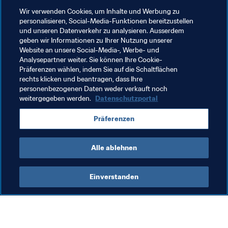
ozeanischen Fussballs einläuten.
Wir verwenden Cookies, um Inhalte und Werbung zu
personalisieren, Social-Media-Funktionen bereitzustellen
und unseren Datenverkehr zu analysieren. Ausserdem
Verwandte Themen
geben wir Informationen zu Ihrer Nutzung unserer
Website an unsere Social-Media-, Werbe- und
Analysepartner weiter. Sie können Ihre Cookie-
Förderung des Fussballs
Bildungsinitiativen
Präferenzen wählen, indem Sie auf die Schaltflächen
rechts klicken und beantragen, dass Ihre
Recht
Fiji
OFC
personenbezogenen Daten weder verkauft noch
weitergegeben werden.
Datenschutzportal
Präferenzen
Alle ablehnen
Förderung des Fussballs
Einverstanden