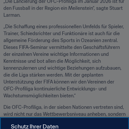
„Die Lancierung der OFC-Profiliga im Januar 2026 ist für 
den Fussball in der Region ein Meilenstein“, sagte Stuart 
Larman.
„Die Schaffung eines professionellen Umfelds für Spieler, 
Trainer, Schiedsrichter und Funktionäre ist auch für die 
allgemeine Förderung des Sports in Ozeanien zentral. 
Dieses FIFA-Seminar vermittelte den Geschäftsführern 
der einzelnen Vereine wichtige Informationen und 
Kenntnisse und bot allen die Möglichkeit, sich 
kennenzulernen und wichtige Beziehungen aufzubauen, 
die die Liga stärken werden. Mit der geplanten 
Unterstützung der FIFA können wir den Vereinen der 
OFC-Profiliga kontinuierliche Entwicklungs- und 
Wachstumsmöglichkeiten bieten.“
Die OFC-Profiliga, in der sieben Nationen vertreten sind, 
wird nicht nur das Wettbewerbsniveau anheben, sondern 
auch Vereinen, Spielern und Fans in der gesamten Region 
Schutz Ihrer Daten
neue Chancen bieten und damit eine neue Ära des 