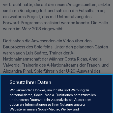
verbracht hatte, die auf der neuen Anlage spielten, setzte 
sie ihren Rundgang fort und sah sich die Futsalhalle an, 
ein weiteres Projekt, das mit Unterstützung des 
Forward-Programms realisiert werden konnte. Die Halle 
wurde im März 2018 eingeweiht.  

Dort sahen die Anwesenden ein Video über den 
Bauprozess des Spielfelds. Unter den geladenen Gästen 
waren auch Luis Suárez, Trainer der A-
Nationalmannschaft der Männer Costa Ricas, Amelia 
Valverde, Trainerin des A-Nationalteams der Frauen, und 
Alexandra Pinel, Spielführerin der U-20-Auswahl des 
Landes, die an der WM teilgenommen hatte. Sie 
Schutz Ihrer Daten
Wir verwenden Cookies, um Inhalte und Werbung zu
personalisieren, Social-Media-Funktionen bereitzustellen
Verwandte Themen
und unseren Datenverkehr zu analysieren. Ausserdem
geben wir Informationen zu Ihrer Nutzung unserer
Website an unsere Social-Media-, Werbe- und
Förderung des Fussballs
FIFA Forward