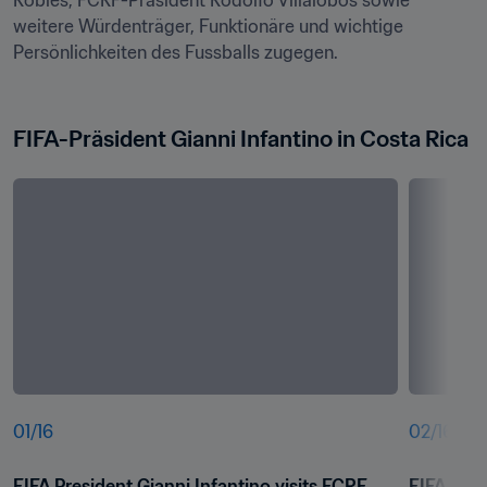
Robles, FCRF-Präsident Rodolfo Villalobos sowie 
weitere Würdenträger, Funktionäre und wichtige 
Persönlichkeiten des Fussballs zugegen. 

FIFA-Präsident Gianni Infantino in Costa Rica
01
/
16
02
/
16
FIFA President Gianni Infantino visits FCRF 
FIFA Pres