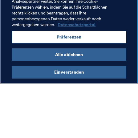
Analysepartner weiter. Sie können Ihre Cookie-
Präferenzen wählen, indem Sie auf die Schaltflächen
FIFA-Präsident
Organisation
rechts klicken und beantragen, dass Ihre
personenbezogenen Daten weder verkauft noch
FIFA U-20-Frauen-Weltmeisterschaft Costa Rica 
weitergegeben werden.
Datenschutzportal
2022™
Präferenzen
Costa Rica
Concacaf
Alle ablehnen
Einverstanden
Was die FIFA macht
Besuchen Sie auch
Legal
Alle Nachrichten und 
Themen
Transfersystem
Berichte und 