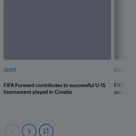
01
/
07
02
/
07
FIFA Forward contributes to successful U-15 
FIFA For
tournament played in Croatia
successfu