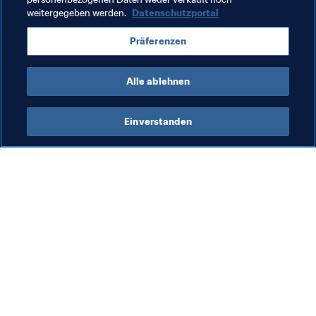
weitergegeben werden.
Datenschutzportal
Förderung des Fussballs
FIFA Forward
Präferenzen
Organisation
Croatia
UEFA
Alle ablehnen
Einverstanden
Was die FIFA macht
Besuchen Sie auch
Legal
Alle Nachrichten und 
Themen
Transfersystem
Berichte und 
Frauenfussball
Dokumente
Fussballförderung
FIFA-Stiftung