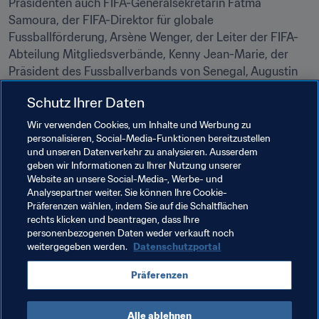
Präsidenten auch FIFA-Generalsekretärin Fatma 
Samoura, der FIFA-Direktor für globale 
Fussballförderung, Arsène Wenger, der Leiter der FIFA-
Abteilung Mitgliedsverbände, Kenny Jean-Marie, der 
Präsident des Fussballverbands von Senegal, Augustin 
Senghor, General Mamadou Mansour Seck sowie der 
Schutz Ihrer Daten
Leiter des Lycée Lamine Gueye, Aissatou Sy, zugegen. 
Wir verwenden Cookies, um Inhalte und Werbung zu
personalisieren, Social-Media-Funktionen bereitzustellen
und unseren Datenverkehr zu analysieren. Ausserdem
geben wir Informationen zu Ihrer Nutzung unserer
Website an unsere Social-Media-, Werbe- und
Verwandte Themen
Analysepartner weiter. Sie können Ihre Cookie-
Präferenzen wählen, indem Sie auf die Schaltflächen
rechts klicken und beantragen, dass Ihre
Förderung des Fussballs
FIFA Forward
personenbezogenen Daten weder verkauft noch
weitergegeben werden.
Datenschutzportal
FIFA-Präsident
Organisation
Senegal
Präferenzen
CAF
Alle ablehnen