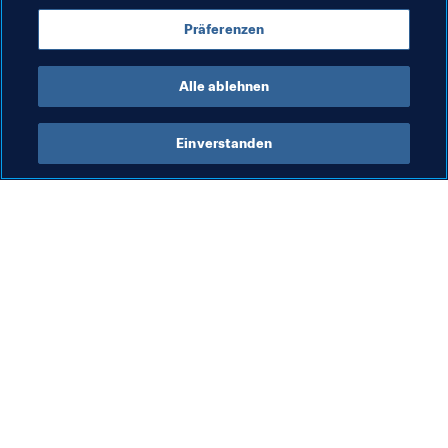
Förderung des Fussballs
FIFA Forward
Präferenzen
Organisation
Lithuania
UEFA
Alle ablehnen
Einverstanden
Was die FIFA macht
Besuchen Sie auch
Legal
Alle Nachrichten und 
Themen
Transfersystem
Berichte und 
Frauenfussball
Dokumente
Fussballförderung
FIFA-Stiftung
Innovation
FIFA Museum