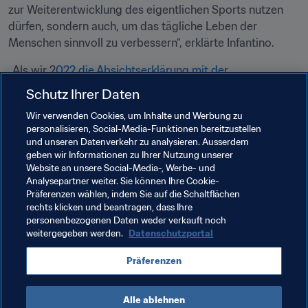
zur Weiterentwicklung des eigentlichen Sports nutzen 
dürfen, sondern auch, um das tägliche Leben der 
Menschen sinnvoll zu verbessern“, erklärte Infantino.
„Als wir 2
022 die Absichtserklärung mit der 
Welthandelsorganisation unterzeichneten
, wollten wir 
Schutz Ihrer Daten
etwas Greifbares und Wirkungsvolles tun – etwas, das 
Wir verwenden Cookies, um Inhalte und Werbung zu
die Lebensqualität vieler Leute erhöhen würde. Unser 
personalisieren, Social-Media-Funktionen bereitzustellen
Ziel ist es, Arbeitsplätze zu schaffen und die 
und unseren Datenverkehr zu analysieren. Ausserdem
Gleichstellung von Frauen zu fördern. Wir sind 
geben wir Informationen zu Ihrer Nutzung unserer
überzeugt, dass dieses Vorhaben genau dafür sorgt.“
Website an unsere Social-Media-, Werbe- und
Analysepartner weiter. Sie können Ihre Cookie-
Präferenzen wählen, indem Sie auf die Schaltflächen
rechts klicken und beantragen, dass Ihre
Verwandte Themen
personenbezogenen Daten weder verkauft noch
weitergegeben werden.
Datenschutzportal
Förderung des Fussballs
Organisation
Präferenzen
Cameroon
CAF
Alle ablehnen