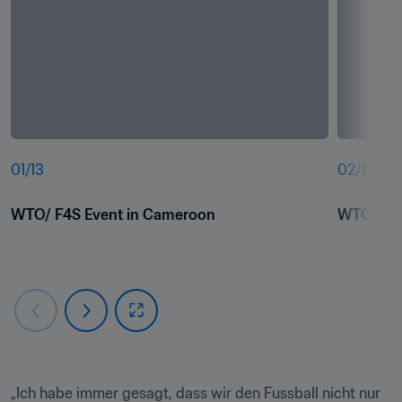
01
/
13
02
/
13
WTO/ F4S Event in Cameroon
WTO/ F4S
„Ich habe immer gesagt, dass wir den Fussball nicht nur 