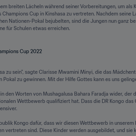
inem breiten Lächeln während seiner Vorbereitungen, um als
s Champions Cup in Kinshasa zu vertreten. Nachdem seine L
en Nationen-Pokal bejubelten, sind die Jungen nun ganz beso
e für Schulen etwas erreichen.

nshasa zu sein", sagte Clarisse Mwamini Minyi, die das Mädch
n Pokal zu gewinnen. Mit der Hilfe Gottes kann es uns gelingen
ch in den Worten von Mushagalusa Bahara Faradja wider, der 
ionalen Wettbewerb qualifiziert hat. Dass die DR Kongo das G
nsiver.

ublik Kongo dafür, dass wir diesen Wettbewerb in unserem L
en vertreten sind. Diese Kinder werden ausgebildet, und sie k