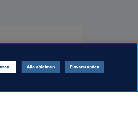
Senegal
South Africa
enzen
Alle ablehnen
Einverstanden