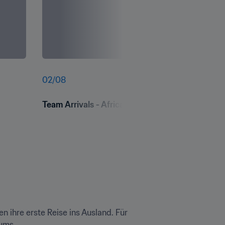
02
/
08
Team Arrivals - African School Champions Cup
 ihre erste Reise ins Ausland. Für 
ms.
