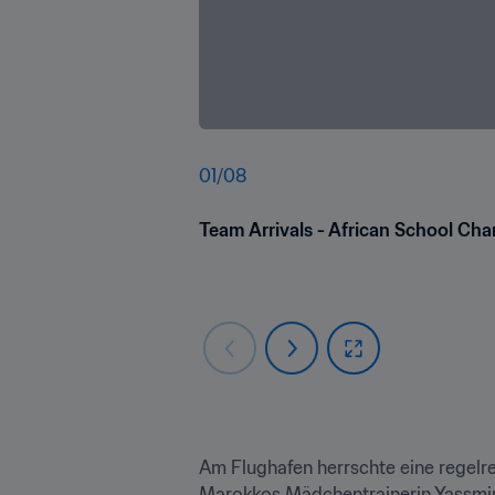
01
/
08
Team Arrivals - African School C
Am Flughafen herrschte eine regelre
Marokkos Mädchentrainerin Yassmine 