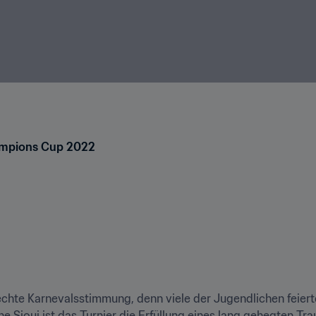
hampions Cup 2022
chte Karnevalsstimmung, denn viele der Jugendlichen feierten
Sioui ist das Turnier die Erfüllung eines lang gehegten Trau