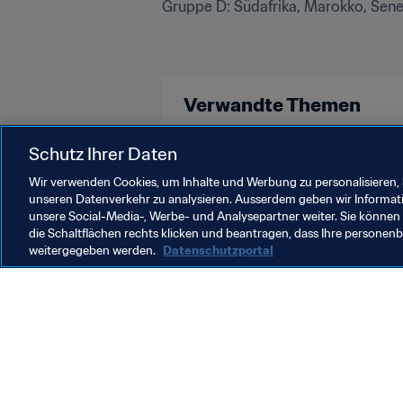
Gruppe D: Südafrika, Marokko, Senega
Verwandte Themen
Schutz Ihrer Daten
Förderung des Fussballs
Organ
Wir verwenden Cookies, um Inhalte und Werbung zu personalisieren, 
unseren Datenverkehr zu analysieren. Ausserdem geben wir Informat
unsere Social-Media-, Werbe- und Analysepartner weiter. Sie können 
die Schaltflächen rechts klicken und beantragen, dass Ihre persone
weitergegeben werden.
Datenschutzportal
Was die FIFA macht
Besuch
Legal
Alle Na