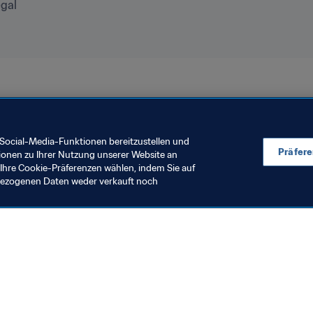
l

isation
Congo DR
CAF
Benin
Ethiopia
Morocco
Social-Media-Funktionen bereitzustellen und
Präfer
ionen zu Ihrer Nutzung unserer Website an
Ihre Cookie-Präferenzen wählen, indem Sie auf
nbezogenen Daten weder verkauft noch
en Sie auch
chrichten und Themen