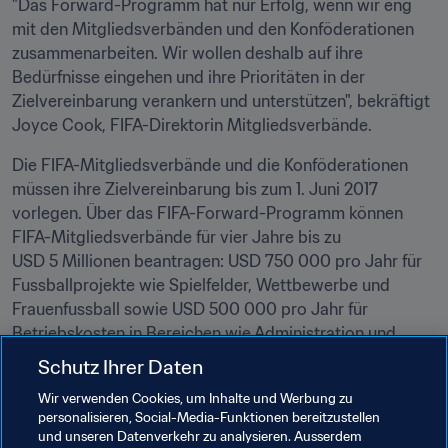
"Das Forward-Programm hat nur Erfolg, wenn wir eng 
mit den Mitgliedsverbänden und den Konföderationen 
zusammenarbeiten. Wir wollen deshalb auf ihre 
Bedürfnisse eingehen und ihre Prioritäten in der 
Zielvereinbarung verankern und unterstützen", bekräftigt 
Joyce Cook, FIFA-Direktorin Mitgliedsverbände.
Die FIFA-Mitgliedsverbände und die Konföderationen 
müssen ihre Zielvereinbarung bis zum 1. Juni 2017 
vorlegen. Über das FIFA-Forward-Programm können 
FIFA-Mitgliedsverbände für vier Jahre bis zu 
USD 5 Millionen beantragen: USD 750 000 pro Jahr für 
Fussballprojekte wie Spielfelder, Wettbewerbe und 
Frauenfussball sowie USD 500 000 pro Jahr für 
Betriebskosten in Bereichen wie Administration und 
Verbandsführung. Konföderationen, die ebenfalls eine 
Schutz Ihrer Daten
Zielvereinbarung abschliessen müssen, können für vier 
Wir verwenden Cookies, um Inhalte und Werbung zu
Jahre bis zu USD 40 Millionen beziehen.
personalisieren, Social-Media-Funktionen bereitzustellen
und unseren Datenverkehr zu analysieren. Ausserdem
Neben den Seminaren realisiert die FIFA noch weitere 