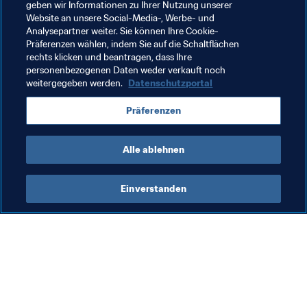
geben wir Informationen zu Ihrer Nutzung unserer
Initiativen wie die Fussballgipfel, um den Dialog mit den 
Website an unsere Social-Media-, Werbe- und
Mitgliedsverbänden und Konföderationen zu 
Analysepartner weiter. Sie können Ihre Cookie-
Präferenzen wählen, indem Sie auf die Schaltflächen
Entwicklungsfragen zu fördern.
rechts klicken und beantragen, dass Ihre
personenbezogenen Daten weder verkauft noch
weitergegeben werden.
Datenschutzportal
Verwandte Themen
Präferenzen
Förderung des Fussballs
Alle ablehnen
Einverstanden
Was die FIFA macht
Besuchen Sie auch
Legal
Alle Nachrichten und 