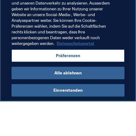
und unseren Datenverkehr zu analysieren. Ausserdem
Verwandte Themen
geben wir Informationen zu Ihrer Nutzung unserer
Website an unsere Social-Media-, Werbe- und
Analysepartner weiter. Sie können Ihre Cookie-
FIFA Forward
Uzbekistan
Iraq
Syria
Präferenzen wählen, indem Sie auf die Schaltflächen
rechts klicken und beantragen, dass Ihre
Palestine
Tajikistan
United Arab Emirates
personenbezogenen Daten weder verkauft noch
weitergegeben werden.
Datenschutzportal
Turkmenistan
Kyrgyz Republic
Afghanistan
Präferenzen
AFC
Alle ablehnen
Einverstanden
Was die FIFA macht
Besuchen Sie auch