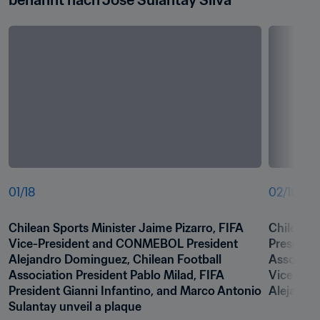
benannt nach José Sulantay Silva
01
/
18
02
/
18
Chilean Sports Minister Jaime Pizarro, FIFA 
Chilean S
Vice-President and CONMEBOL President 
President
Alejandro Dominguez, Chilean Football 
Associati
Association President Pablo Milad, FIFA 
Vice-Pre
President Gianni Infantino, and Marco Antonio 
Alejandr
Sulantay unveil a plaque