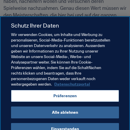
haben, nacheifern wollen und versuchen deren 
Spielweise nachzuahmen. Genau diesen Wert müssen wir 
den Meisterschaften, die hier bei und auf der ganzen 
Welt stattfinden, beimessen.“
Schutz Ihrer Daten
Wir verwenden Cookies, um Inhalte und Werbung zu
Verwandte Themen
personalisieren, Social-Media-Funktionen bereitzustellen
und unseren Datenverkehr zu analysieren. Ausserdem
geben wir Informationen zu Ihrer Nutzung unserer
FIFA Forward
FIFA-Präsident
Website an unsere Social-Media-, Werbe- und
Analysepartner weiter. Sie können Ihre Cookie-
Mitgliedsverbände
Organisation
Chile
Präferenzen wählen, indem Sie auf die Schaltflächen
rechts klicken und beantragen, dass Ihre
CONMEBOL
personenbezogenen Daten weder verkauft noch
weitergegeben werden.
Datenschutzportal
Präferenzen
Alle ablehnen
FIFA Forward
Einverstanden