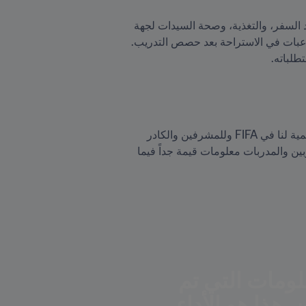
وخلال هذه الرحلة، تحدثت تورنر للاعبات عن مواضيع متنوعة مثل الآثار الفيسيولوجية على الفرق في التوقيت عند السفر، والتغذية، وصحة السيدات لجهة 
فهم الاختلافات الأساسية بين الرياضيين والرياضيات والعوامل التي يجب أخذها بالاعتبار في هذا السياق، ودعم اللاعبات في الاستراحة بعد حصص التدريب. 
طلباته.
"وعن هذا البرنامج قالت، بيليندا ويلسون، كبيرة مدراء التطوير الفني لدى FIFA: "يوفر البرنامج التجريبي فائدة تعليمية لنا في FIFA وللمشرفين والكادر 
التدريبي للمنتخب واللاعبات، ويُظهر الفجوة المعرفية عند تدريب اللاعبات. إذ قدّمت لنا الكثير من اللاعبات والمدربين والمدربات معلومات قيمة جداً فيما 
"ذلك أمر رائع. حصلت اللاعبات والمدربين على المعلومات التي تم 
إرسالها، ولم يسمحوا للظروف بالحؤول دون تقدمهن. هذا هو الأداء 