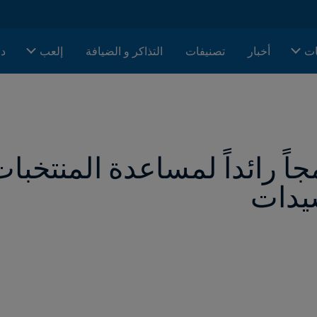
ات
أخبار
تصنيفات
التذاكر و الضيافة
إلعب
دا
يدات 