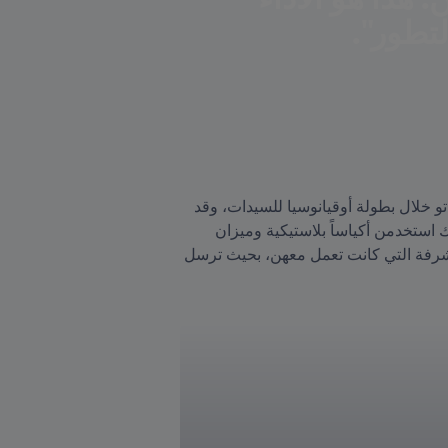
لتطور".
وأردفت قائلة: "خلال (جائحة) كوفيد، تم فرض الكثير من القيود، ولم يكن لدينا سوى منتخب واحد، هو منتخب فانواتو خلال بطولة أوقيانوسيا للسيدات، وقد 
عمل هذا الفريق ضمن مجموعات صغيرة للقيام بتمارين لياقة، دون أن يكون بوسعهن استخدام نادٍ متخصص، ولذلك استخدمن أكياساً بلاستيكية وميزان 
لتعبئتها بالرمل من الشاطئ بالأوزان المطلوبة. ثم استكملن الحصة التدريبية، وصورنها بهواتفهم وأرسلوها إلى المشرفة التي كانت تعمل معهن، بحيث ترسل 