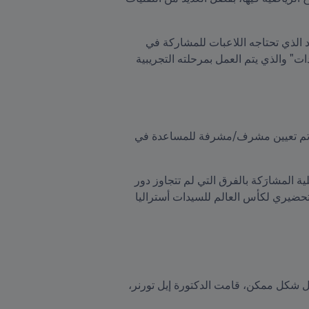
وينطبق ذلك بشكل خاص على كرة قدم للسيدات، إذ أدى التطوّر إلى توفير درجة أكبر من التدريب والدعم والموارد الذي تحتاجه اللاعبات للمشاركة في 
البطولات الدولية للسيدات على أعلى مستوى. وفي هذا الإطار، تم إطلاق "برنامج FIFA التحضيري لمنتخبات السيدات" والذي يتم العمل بمرحلته التجريبية 
انطلق البرنامج في مايو/أيار 2021، واستهدف في مرحلته الأولى الاتحادات الوطنية الأعضاء من أوقيانوسيا، بحيث تم تعيين مشرف/مشرفة للمساعدة في 
وتم في مرحلة لاحقة، توجيه الدعوة إلى المزيد من المنتخبات وفتح باب القبول إلى فرق أخرى، بحيث انحصرت أهلية المشارَكة بالفرق التي لم تتجاوز دور 
المجموعات في كأس العالم للسيدات منذ عام 2003، لكي تستفيد من مشرفها/مشرفتها حتى موعد المعسكر التحضيري لكأس العالم للسيدات أستراليا 
أحد هذه الفرق هو فيتنام، ولمساعدة هذا المنتخب بالتحضير لأول نسخة يخوضها من العرس الكروي العالمي بأفضل شكل ممكن، قامت الدكتورة إيل تورنر، 