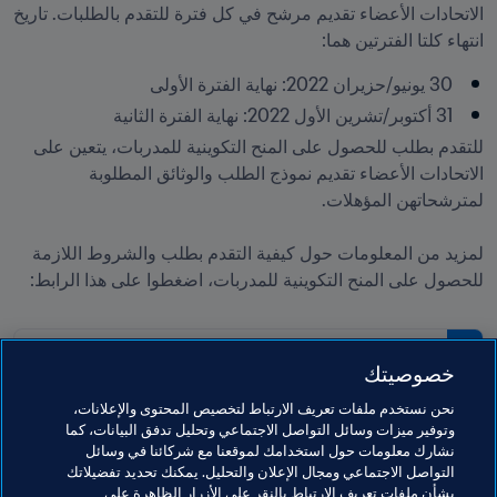
الاتحادات الأعضاء تقديم مرشح في كل فترة للتقدم بالطلبات. تاريخ 
انتهاء كلتا الفترتين هما:
30 يونيو/حزيران 2022: نهاية الفترة الأولى
31 أكتوبر/تشرين الأول 2022: نهاية الفترة الثانية

للتقدم بطلب للحصول على المنح التكوينية للمدربات، يتعين على 
الاتحادات الأعضاء تقديم نموذج الطلب والوثائق المطلوبة 
لمزيد من المعلومات حول كيفية التقدم بطلب والشروط اللازمة 
للحصول على المنح التكوينية للمدربات، اضغطوا على هذا الرابط:
PDF
خصوصيتك
#1756 - كرة القدم للسيدات: المنح
نحن نستخدم ملفات تعريف الارتباط لتخصيص المحتوى والإعلانات،
التعليمية المخصَّصة لتدريب المدربات
وتوفير ميزات وسائل التواصل الاجتماعي وتحليل تدفق البيانات، كما
(باللغة الإنجليزية)
نشارك معلومات حول استخدامك لموقعنا مع شركائنا في وسائل
التواصل الاجتماعي ومجال الإعلان والتحليل. يمكنك تحديد تفضيلاتك
بشأن ملفات تعريف الارتباط بالنقر على الأزرار الظاهرة على