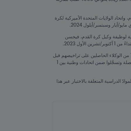
وردت النسبة الأعلى من هذه الطلبات من الاتحاد الإنجليزي لكرة القدم، متبوعاً بكلٍّ من الاتحاد البرازيلي لكرة القدم، واتحاد الولايات المتحدة الأميركية لكرة 
و/أيار وسبتمبر/أيلول 2024.
وأصبح نظام الترخيص من أهم عناصر لوائح وكلاء كرة القدم FIFA، لأنه يرفع من مستوى المعايير المهنية والأخلاقية لوظيفة وكيل كرة القدم، فيحسن 
أول 2023.
وبالإضافة إلى المرشحين الحاصلين على الترخيص بعد اجتياز اختبار FIFA لوكلاء كرة القدم، فإن ما لا يقل عن 1211 من الوكلاء الحاصلين على تراخيصهم قبل 
سنة 2015 سيُصبحون مُخوَّلين بتقديم خدمات وكلاء كرة القدم، وذلك بعدما نالوا الترخيص وفقاً للوائح FIFA ذات الصلة وتسجَّلوا ضمن اتحادات وطنية بين 1 