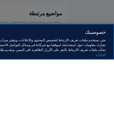
مواضيع مرتبطة
الوكلاء
القانوني
المنظمة
الوكل
خصوصيتك
نحن نستخدم ملفات تعريف الارتباط لتخصيص المحتوى والإعلانات، وتوفير ميزات و
نشارك معلومات حول استخدامك لموقعنا مع شركائنا في وسائل التواصل الاجتماع
بشأن ملفات تعريف الارتباط بالنقر على الأزرار الظاهرة على اليمين، وتقديم ط
البيانات
ما يقوم به FIFA
كل الأ
الشؤون القانونية
كل الأخ
نظام الانتقالات
التقاري
كرة القدم للسيدات
مؤسسة FA
تطوير كرة القدم
useum