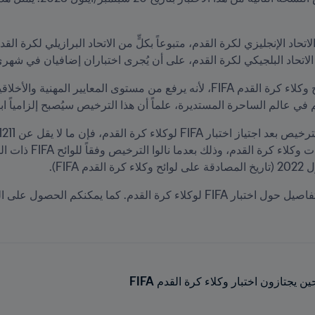
 الاتحاد البلجيكي لكرة القدم، على أن يُجرى اختباران إضافيان في شهري ماي
الساحرة المستديرة، علماً أن هذا الترخيص سيُصبح إلزامياً ابتداءً من 1 أكتوبر/تشرين ال
 الحصول على الموادّ الدراسية المتعلقة بالاختبار عبر هذا 