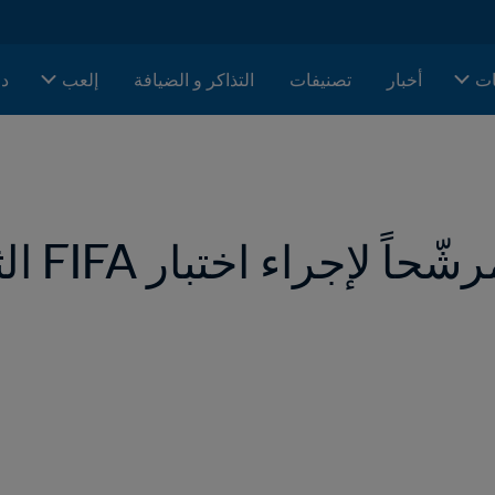
ات
أخبار
تصنيفات
التذاكر و الضيافة
إلعب
دا