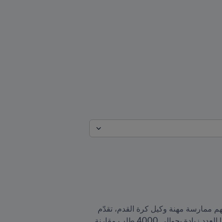
بعد نجاح أول اختبار نظّمه FIFA لوكلاء كرة القدم، وحصول 1954 مرشحاً على العلامة المطلوبة لنيل ترخيص يخولهم ممارسة مهنة وكيل كرة القدم، تقدّم 
10383 مرشحاً من 157 اتحاداً وطنياً لخوض النسخة الثانية من هذا الاختبار بتاريخ 20 سبتمبر/أيلول 2023. يمثّل هذا العدد زيادة بحوالي 4000 طلب مقارنة 