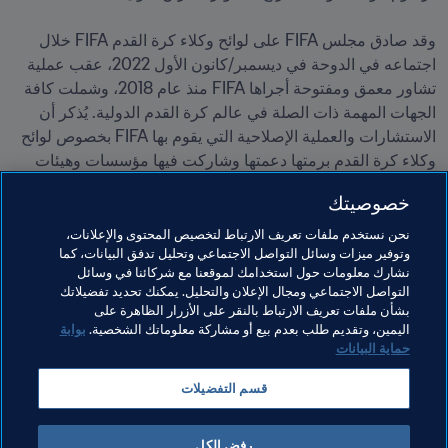
وقد صادق مجلس FIFA على لوائح وكلاء كرة القدم FIFA خلال 
اجتماعه في الدوحة في ديسمبر/كانون الأول 2022، عقب عملية 
تشاور معمق ومفتوحة أجراها FIFA منذ عام 2018، وشملت كافة 
الجهات المهمة ذات الصلة في عالم كرة القدم الدولية. يُذكر أن 
الاستشارات والعملية الإصلاحية التي يقوم بها FIFA بخصوص لوائح 
وكلاء كرة القدم برمتها دعمتها وشاركت فيها مؤسسات وهيئات 
خصوصيتك
للمزيد من المعلومات عن كيفية نيل رخصة وكيل كرة قدم من 
نحن نستخدم ملفات تعريف الارتباط لتخصيص المحتوى والإعلانات،
وتوفير ميزات وسائل التواصل الاجتماعي وتحليل تدفق البيانات، كما
FIFA، يُرجى
 النقر هنا
 : وبحلول يوم الاثنين 9 يناير/كانون الأول 
نشارك معلومات حول استخدامك لموقعنا مع شركائنا في وسائل
2023، ستصبح عملية التسجيل متاحة عبر 
منصة الوكيل الجديدة
.
التواصل الاجتماعي ومجال الإعلان والتحليل. يمكنك تحديد تفضيلاتك
بشأن ملفات تعريف الارتباط بالنقر على الأزرار الظاهرة على
اليمين، وتقديم طلب بعدم بيع أو مشاركة معلوماتك الشخصية.
بوابة
حماية البيانات
مواضيع مرتبطة
قسم التفضيلات
الوكلاء
القانوني
المنظمة
الوكلاء
رفض الكل