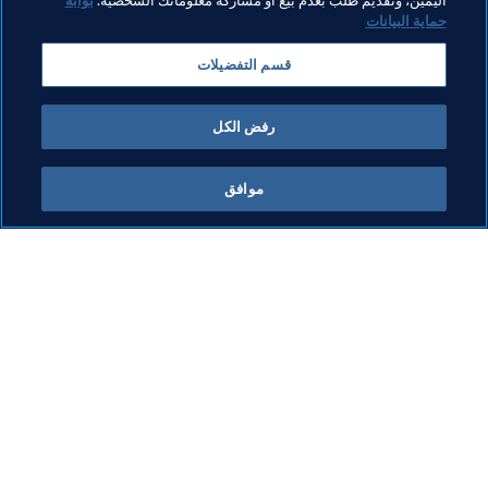
اليمين، وتقديم طلب بعدم بيع أو مشاركة معلوماتك الشخصية.
بوابة
حماية البيانات
القانوني
المنظمة
قسم التفضيلات
كأس العالم للسيدات أستراليا ونيوزيلاندا 2023 FIFA™
رفض الكل
موافق
ما يقوم به FIFA
كل الأخبار
الشؤون القانونية
كل الأخبار
نظام الانتقالات
التقارير والوثائق
كرة القدم للسيدات
مؤسسة FIFA
تطوير كرة القدم
FIFA Museum