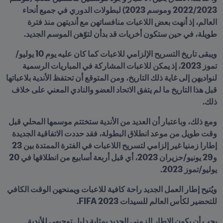
2022/2023 وموسم 2023) لبطولات الدوري في جميع أنحاء 
العالم، إذ أنهت بعض اللاعبات منافساتهن مع أنديتهن منذ فترة 
طويلة، في حين ستكون أخريات قد بدأن لتوّهن الموسم الجديد.
ويبقى تاريخ التسريح الإلزامي للاعبات كما كان عليه يوم 10 يوليو/
تموز 2023، إذ يمكن للاعبات المشاركة في المباريات الرسمية 
لنواديهن إلى غاية ذلك التاريخ، ومن المتوقع أن تحتفظ الأندية بلاعباتها 
قبل هذا التاريخ ما لم يتفق الاتحاد العضو والنادي المعني على خلاف 
ذلك.
ومع ذلك، وباعتبار أن العديد من الأندية ستختتم موسمها المحلي قبل 
وقت طويل من موعد انطلاق البطولة، فقد حددت الاتفاقية الجديدة 
إطارا زمنيا غير إلزامي لتسريح اللاعبات في الفترة الممتدة بين 23 
و29 يونيو/حزيران 2023، أي قبل أربعة أسابيع من انطلاقها في 20 
يوليو/تموز 2023.
ويُتيح إطار العمل الجديد راحة كافية للاعبات ويمنحهن الوقت الكافي 
للتحضير لكأس العالم للسيدات FIFA 2023.
يجب أن يكون الإطار الزمني الجديد بمثابة دليل توجيهي للأندية 