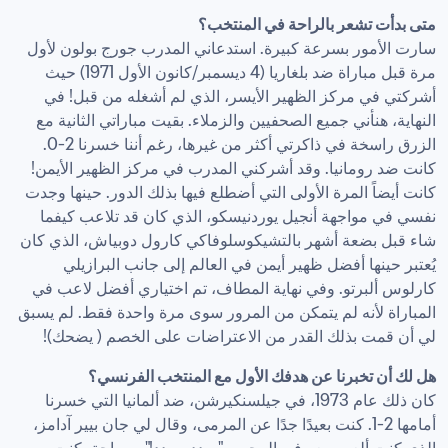
متى بدأت تشعر بالراحة في المنتخب؟
سارت الأمور بسرعة كبيرة. استدعاني المدرب جورج بولون لأول 
مرة قبل مباراة ضد بلغاريا (4 ديسمبر/كانون الأول 1971) حيث 
أشركتي في مركز الظهير الأيسر، الذي لم أشغله من قبل! في 
النهاية، هنأني جميع الصحفيين والزملاء. بقيت مباراتي الثانية مع 
الزرق راسخة في ذاكرتي أكثر من غيرها، رغم أننا خسرنا 2-0. 
كانت ضد رومانيا. وقد أشركني المدرب في مركز الظهير الأيمن! 
كانت أيضاً المرة الأولى التي أضطلع فيها بذلك الدور. حينها وجدت 
نفسي في مواجهة أنجيل يوردنيسكو، الذي كان قد تلاعب كيفما 
شاء قبل بضعة أشهر بالتشيكوسلوفاكي كارول دوبياش، الذي كان 
يُعتبر حينها أفضل ظهير أيمن في العالم إلى جانب البرازيلي 
كارلوس ألبرتو. وفي نهاية المطاف، تم اختياري أفضل لاعب في 
المباراة لأنه لم يتمكن من المرور سوى مرة واحدة فقط. لم يسبق 
لي أن قمت بذلك القدر من الاعتراضات على الخصم ( يضحك)!
هل لك أن تخبرنا عن هدفك الأول مع المنتخب الفرنسي؟
كان ذلك عام 1973، في جيلسنكيرشن، ضد ألمانيا التي خسرنا 
أمامها 2-1. كنت بعيدًا جدًا عن المرمى، وقال لي جان بيير آدامز، 