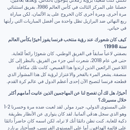
لكنني كنت سعيداً برؤية زملائي يتوجون بالكأس. وبعدها بعامين، 
حصلنا على المركز الثالث في كأس العالم 1986، بفريق استثنائي 
مرة أخرى. ومرة أخرى كان الخروج على يد الألمان، لكن مباراة 
ربع النهائي ضد البرازيل تظل واحدة من أفضل المباريات التي رأيتها 
في حياتي.
كيف كان شعورك عند رؤية منتخب فرنسا يفوز أخيرًا بكأس العالم 
سنة 1998؟
بصفتي لاعباً سابقاً في الفريق الوطني، كان شعورًا رائعاً للغاية. 
حتى في عام 2018، شعرت أنني جزء من الفريق. بالنظر إلى كل 
اللاعبين الرائعين الذين ارتدوا هذا القميص، كانت تلك مكافأة 
منصفة. يشعر المرء بالفخر والاعتزاز لرؤية كل هذا المشوار الذي 
قطعته فرنسا لتصبح الآن إحدى أعظم الدول في عالم كرة القدم.
أخيرًا، هل لك أن تفصح لنا عن المهاجمين الذين عانيت أمامهم أكثر 
خلال مسيرتك؟
على المستوى الدولي، جيرد مولر. لقد لعبت ضده مرة وخسرنا 2-1 
وهو الذي سجل هدفَي ألمانيا. لقد كان يتوارى عن الأنظار بطريقة 
ذكية للغاية. كنت تظن دائمًا أنك لا تراه، لكن اسمه كان حاضراً دائمًا 
على قائمة الهدافين. أما على المستوى الفرنسي، فسأختار برنارد 