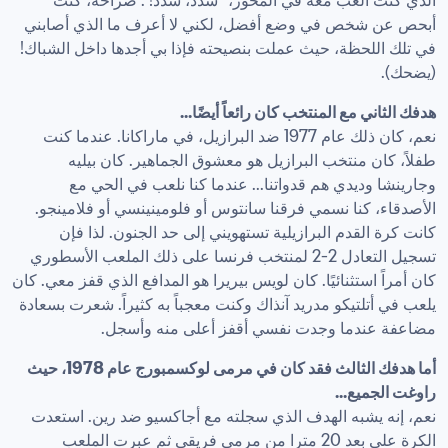
الذي كنت ألعب معه في المحور، "سدد، سدد!". صراحة، كنت 
أبحص عن شخص في وضع أفضل، لكني لا أعرف ما الذي أصابني 
في تلك اللحظة، حيث عملت بنصيحته فإذا بي أجدها داخل الشباك! 
(يضحك).
هدفك الثاني مع المنتخب كان رائعاً أيضًا...
نعم، كان ذلك عام 1977 ضد البرازيل، في ماراكانا. عندما كنت 
طفلاً، كان منتخب البرازيل هو معشوق الجماهير. كان بيليه 
وجارينشا وديدي هم قدواتنا... عندما كنا نلعب في الحي مع 
الأصدقاء، كنا نسمي فرقنا سانتوس أو فلومينينسي أو فلامينجو. 
كانت كرة القدم البرازيلية تستهويني إلى حد الجنون. لذا فإن 
تسجيل التعادل 2-2 لمنتخب فرنسا على ذلك الملعب الأسطوري 
كان أمراً استثنائيًا. كان لويس بيريرا هو المدافع الذي قفز معي. كان 
يلعب في أتلتيكو مدريد آنذاك وكنت معجباً به كثيراً. شعرت بسعادة 
مضاعفة عندما وجدت نفسي أقفز أعلى منه وأسجل.
أما هدفك الثالث فقد كان في مرمى لوكسمبورج عام 1978، حيث 
راوغت الجميع...
نعم، إنه يشبه الهدف الذي سجلته مع أجاكسيو ضد رين. استعدت 
الكرة على بعد 20 مترا من مرمى فريقي ثم عبرت الملعب 