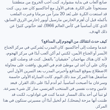
صانع ألعاب في بداية مشواره. كنت أحب الخروج من منطقتنا 
مستحوذاً على الكرة. هدفي الأول مع أجاكسيو كان ضد رين. كنت 
قد استعدت الكرة على بُعد 20 متراً من مرمانا وعبرت الملعب 
بأكمله قبل أن أهزم الحارس مارسيل أوبور (حارس الزرق السابق، 
الذي كان أساسياً في كأس العالم 1966). لقد حدَّثوني كثيرًا عن 
ذلك الهدف.
كيف حدث انتقالك من الهجوم إلى المدافع؟
عندما وصلت إلى أجاكسيو، كان المدرب يُشركني في مركز الجناح 
الأيسر أو الجناح الأيمن، لكنني لم أكن ألعب أبدًا في مركز الهجوم، 
لأنه كان هناك مهاجمان "حقيقيان" بالفعل. كنت قد وصلت للتو 
وكان علي أن أجد لي موطئ قدم في الفريق. وافقت على محاولة 
الاضطلاع بموقع المدافع وأخبرني المدرب بعد التمرين الأول أنني 
سأشغل هذا المركز منذ ذلك اليوم. كانت المباراة الأولى حاسمة 
وسرعان ما أصبحت أساسياً. لم أندم أبدًا على ذلك القرار. فبعد 
عامين وجدت نفسي في المنتخب الفرنسي. سار كل شيء بسرعة. 
لو تنبأ لي أحد بذلك المسار عندما كنت في غوادلوب، لكنت قد 
ظننت أنها مزحة (يضحك). لم أتخيل أبدًا أن مسيرتي ستكون في هذا 
المركز.