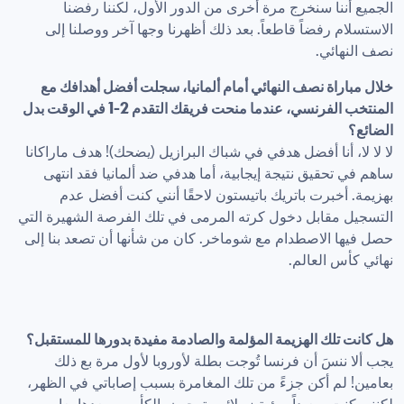
الجميع أننا سنخرج مرة أخرى من الدور الأول، لكننا رفضنا 
الاستسلام رفضاً قاطعاً. بعد ذلك أظهرنا وجها آخر ووصلنا إلى 
نصف النهائي.
خلال مباراة نصف النهائي أمام ألمانيا، سجلت أفضل أهدافك مع 
المنتخب الفرنسي، عندما منحت فريقك التقدم 2-1 في الوقت بدل 
الضائع؟
لا لا لا، أنا أفضل هدفي في شباك البرازيل (يضحك)! هدف ماراكانا 
ساهم في تحقيق نتيجة إيجابية، أما هدفي ضد ألمانيا فقد انتهى 
بهزيمة. أخبرت باتريك باتيستون لاحقًا أنني كنت أفضل عدم 
التسجيل مقابل دخول كرته المرمى في تلك الفرصة الشهيرة التي 
حصل فيها الاصطدام مع شوماخر. كان من شأنها أن تصعد بنا إلى 
نهائي كأس العالم.
هل كانت تلك الهزيمة المؤلمة والصادمة مفيدة بدورها للمستقبل؟
يجب ألا ننسَ أن فرنسا تُوجت بطلة لأوروبا لأول مرة بع ذلك 
بعامين! لم أكن جزءً من تلك المغامرة بسبب إصاباتي في الظهر، 