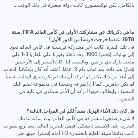
بالكامل. لكن لوكسمبورج كانت دولة صغيرة في ذلك الوقت...
ما هي ذكرياتك عن مشاركتك الأولى في كأس العالم FIFA، سنة 
1978، عندما خرجت فرنسا من الدور الأول؟
في تلك الفترة، كانت آخر مشاركة فرنسية في كأس العالم تعود 
إلى نهائيات إنجلترا 1966، وقد تأهلنا بفوزنا على بلغاريا 3-1 على 
ملعب بارك دي برانس. وبالنسبة لنا، كان السفر إلى الأرجنتين 
إنجازًا بحد ذاته، بعد غياب دام 16 عامًا. أعتقد أنه كان بإمكاننا الذهاب 
إلى أبعد من ذلك بكثير لو أدركنا أن تلك لم تكن سوى البداية. نفسياً، 
لم نكن جاهزين. كما أن القرعة وضعتنا في مجموعة تضم البلد 
المضيف وإيطاليا. حينها أدركنا أن الأمر سيكون في غاية في 
الصعوبة.
هل كان ذلك الأداء الهزيل مفيداً لكم في المراحل التالية؟
لا شيء يضاهي المشاركة في كأس العالم. وقد ساعدتنا تلك 
التجربة على الاستعداد بشكل أفضل للتجربة التالية. بعد أربع سنوات 
كانت بدايتنا سيئة للغاية بالخسارة 3-1 أمام إنجلترا. حينها ظن 