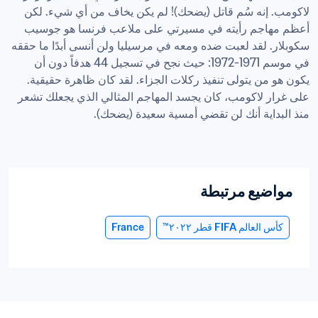
لاكومب. إنه سُم قاتل (يضحك)! لم يكن يخاف من أي شيء. لكن 
أعظم مهاجم رأيته في مسيرتي على ملاعب فرنسا هو جوسيب 
سكوبلار. لقد لعبت ضده ومعه في مرسيليا ولن أنسى أبدًا ما حققه 
في موسم 1971-1972: حيث نجح في تسجيل 44 هدفاً دون أن 
يكون هو من يتولى تنفيذ ركلات الجزاء. لقد كان ظاهرة حقيقية. 
على غرار لاكومب، كان يجسد المهاجم المثالي الذي يجعلك تشعر 
منذ البداية أنك لن تقضي أمسية سعيدة (يضحك).
مواضيع مرتبطة
كأس العالم FIFA قطر ٢٠٢٢™
France