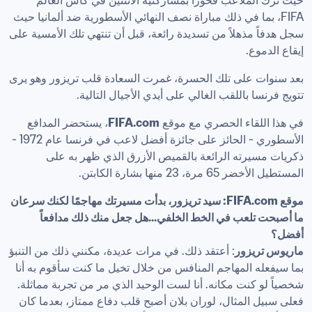
حيث ترك الملاعب فخوراً بمشاركتيه الاثنتين في كأس العالم 
FIFA، بما في ذلك مباراة نصف النهائي الأسطورية ضد ألمانيا حيث 
سجل هدفاً مذهلاً من تسديدة رائعة، قبل أن تنتهي تلك الأمسية على 
إيقاع الدموع.
بعد سنوات على تلك الحسرة، غمرت السعادة قلب تريزور وهو يرى 
تتويج فرنسا باللقب الغالي على أيدي الأجيال التالية.
في هذا اللقاء الحصري مع موقع 
FIFA.com
، يستحضر المدافع 
الأسطوري - الحائز على جائزة أفضل لاعب في فرنسا عام 1972 - 
ذكريات مسيرته الرائعة بالقميص الأزرق الذي ظهر به على 
المستطيل الأخضر 65 مرة، 23 منها بشارة الكابتن.
موقع FIFA.com: سيد تريزور، بدأت مسيرتك مهاجمًا لكنك سرعان 
ما أصبحت تلعب في الخط الخلفي...هل جعل منك ذلك مدافعاً 
أفضل؟
ماريوس تريزور
: أعتقد ذلك. في مرات عديدة، مكنني ذلك من التنبؤ 
بما سيفعله المهاجم المنافس من خلال تخيل ما كنت سأقوم به أنا 
شخصياً لو كنت مكانه. أنا لست الوحيد الذي مر من تجربة مماثلة. 
فعلى سبيل المثال، لوران بلان أصبح قلب دفاع ممتاز، بعدما كان 