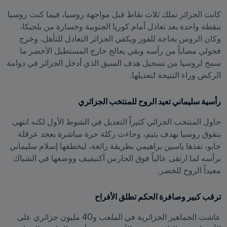
كانت الجزائر تملك ثلاث نقاط قبل مواجهة روسيا، فيما كنت روسيا 
بنقطة واحدة بعد تعادل أمام كوريا الجنوبية وخسارة من بلجيكا، 
وكان الروس بحاجة للفوز ويكفي الجزائر التعادل للتأهل، وخرج 
فجولي مصاباً من رأسه وبقي يعالج خارج المستطيل الأخضر ما 
سمح لروسيا من تسجيل هدف السبق الذي أدخل الجزائر في دوامة 
الركض وراء النتيجة لتعديلها.
رأسية سليماني تعيد الروح للمنتخب الجزائري
حاول المنتخب الجزائي كثيراً التعديل في الشوط الأول لكنه انتهى 
بتفوق روسيا بهدف يتيم، وجاءت ركلة حرة مباشرة بعجد عرقلة 
جابو، نفذها ياسين براهيمي بطريقة رائعة، ليخطفها إسلام سليماني 
برأسه لما ارتقى عالياً فوق الحارس أكنيفيف ووضعها في الشباك 
معيداً الروح للخضر.
ترقب كبير وصافرة الحكم تطلق الأفراح
عاشت الجماهير الجزائرية في الملعب و40 مليون جزائري على 