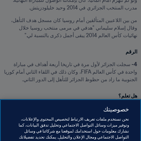
ولو لم ننهزم أمام المانيا، كان بإمكاننا الوصول للمباراة النهائية." 
مدرب المنتخب الجزائري في 2014 وحيد خليلودزيتش.
من بين اللاعبين المتألقين أمام روسيا كان مسجل هدف التأهل، 
وقال إسلام سليماني "هدفي في مرمى منتخب روسيا خلال 
نهائيات كأس العالم 2014 يبقى أجمل ذكرى بالنسبة لي."
الرقم
4-
 سجلت الجزائر لأول مرة في تاريخا أربعة أهداف في مباراة 
واحدة في كأس العالم FIFA، وكان ذلك في اللقاء الثاني أمام كوريا 
الجنوبية ما زاد من حظوظ الجزائر للتأهل إلى الدور الثاني.
هل تعلم؟
خصوصيتك
شارك في نسخة البرازيل 2014 20 لاعباً من أصل 23، فلم يشارك 
فقط لياسين كادامورو والحارسين الاحتياطيين سيدريك محمد 
نحن نستخدم ملفات تعريف الارتباط لتخصيص المحتوى والإعلانات،
ومحمد لمين زيماموش، وهذا دليل أن خليلودزيتش لم يكن يعتمد 
وتوفير ميزات وسائل التواصل الاجتماعي وتحليل تدفق البيانات، كما
على تشكيلة محددة، ورغم التغييرات الكثيرة لكن النتائج بقيت 
نشارك معلومات حول استخدامك لموقعنا مع شركائنا في وسائل
التواصل الاجتماعي ومجال الإعلان والتحليل. يمكنك تحديد تفضيلاتك
ثابتة.