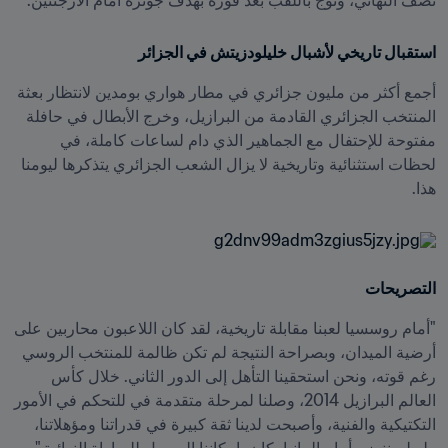
نصف النهائي، وتوج باللقب بعد فوزه بهدف جوتزه أمام الأرجنتين.
استقبال تاريخي لأشبال خليلودزيتش في الجزائر
أجمع أكثر من مليون جزائري في مطار هواري بومدين لانتظار بعثة 
المنتخب الجزائري القادمة من البرازيل، وخرج الأبطال في حافلة 
مفتوحة للإحتفال مع الجماهير الذي دام لساعات كاملة، في 
لحظات استثنائية وتاريخية لا يزال الشعب الجزائري يتذكرها ليومنا 
هذا.
التصريحات
"أمام روسسيا لعبنا مقابلة تاريخية، لقد كان اللاعبون محاربين على 
أرضية الميدان، وبصراحة النتيجة لم تكن ظالمة للمنتخب الروسي 
رغم قوته، ونحن استحقينا التأهل إلى الدور الثاني. خلال كأس 
العالم البرازيل 2014، وصلنا لمرحلة متقدمة في للتحكم في الأمور 
التكتيكية والفنية، وأصبحت لدينا ثقة كبيرة في قدراتنا ومؤهلاتنا، 