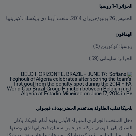
الجزائر 1-1 روسيا
الخميس 26 يونيو/حزيران 2014، ملعب أرينا دي بايكسادا، كوريتيبا
الهدافون
روسيا: كوكورين (5')
الجزائر: سليماني (59')
بلجيكا تقلب الطاولة بعد تقدم الخضر بهدف فيجولي
دخل المنتخب الجزائري المباراة الأولى بقوة أمام بلجيكا، وكان 
السباق إلى التهديف بركلة جزاء من سفيان فيجولي الذي وضعها 
على يسار الحارس ثيبو كورتوا، لكن سرعان ما عاد منتخب بلجيكا 