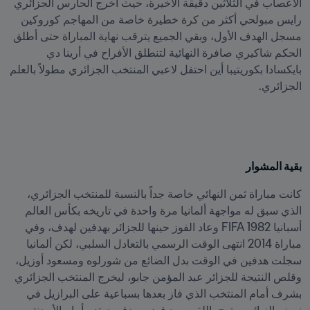
الأعصاب في الثلاثين دقيقة الأخيرة، حيث أخرج الحارس الجزائري 
رايس مبولحي أكثر من كرة خطيرة خاصة من المهاجم كوروكين 
مسجل الهدف الأول، وبقي الجميع يترقب نهاية المباراة حتى أطلق 
الحكم شاكيري صافرة النهائية لتنطلق الأفراح في أرينا دي 
بايكسادا بكوريتيبا أين احتفل لاعبي المنتخب الجزائري مطولاً بالعلم 
الجزائري.
بقية المشوار
كانت مباراة ثمن النهائي خاصة جداً بالنسبة للمنتخب الجزائري، 
الذي سبق له مواجهة ألمانيا مرة واحدة في تاريخه بكأس العالم 
أسبانيا 1982 FIFA وعاد الفوز حينها للجزائر بهدفين لهدف، وفي 
مباراة 2014 انتهى الوقت الرسمي بالتعادل السلبي، لكن ألمانيا 
سجلت هدفين في الوقت بدل الضائع من شورلوه ومسعود أوزيل، 
وقلص النتيجة للجزائر عبد المؤمن جابو، ليخرج المنتخب الجزائري 
بشرف أمام المنتخب الذي فاز بعدها بسباعية على البرازيل في 