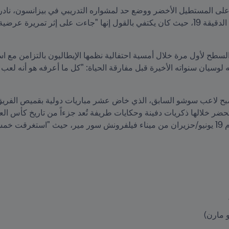
 مارن)