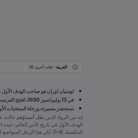
العربية
 - لغات أخرى (4)
لوسيان لوران هو صاحب الهدف الأول في ت
في 13 يوليو/تموز 1930، افتتح الفرنسي التسجيل ليقود بلاده للفوز 4-1 على المكسيك
نستحضر مسيرته ورحلة المنتخبات الأور
المكسيك (4-1). لكن هذا الرجل المتواضع لم يشرح أبدًا لماذا أصبح على مر السنين أسطورة حقيقية من أساطير الساحرة المستديرة.