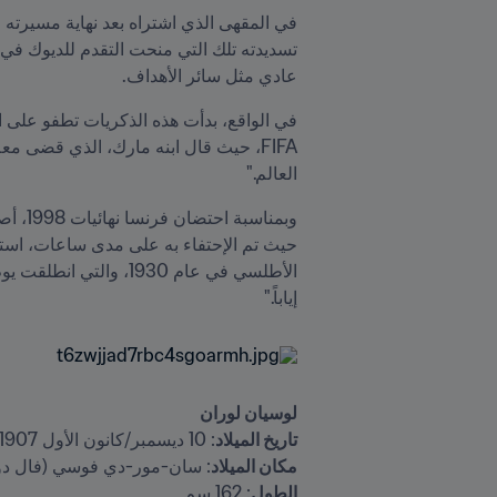
عادي مثل سائر الأهداف.
العالم."
إياباً."
تاريخ الميلاد
: 10 ديسمبر/كانون الأول 1907

مكان الميلاد
: سان-مور-دي فوسي (فال دو

الطول
: 162 سم
