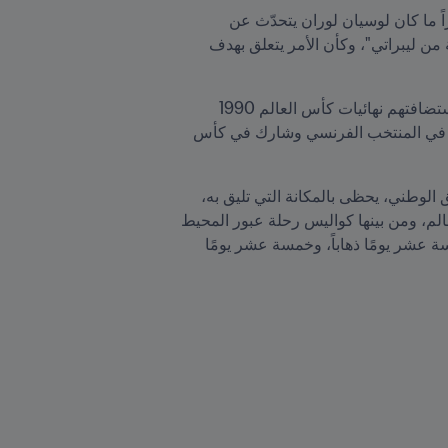
في المقهى الذي اشتراه بعد نهاية مسيرته على المستطيل الأخضر ووضع حد لمشواره التدريبي في بيزانسون، نادراً ما كان لوسيان لوران يتحدّث عن 
تسديدته تلك التي منحت التقدم للديوك في الدقيقة 19، حيث كان يكتفي بالقول إنها "جاءت على إثر تمريرة عرضية من ليبراتي"، وكأن الأمر يتعلق بهدف 
في الواقع، بدأت هذه الذكريات تطفو على السطح لأول مرة خلال أمسية احتفالية نظمها الإيطاليون بالتزامن مع استضافتهم نهائيات كأس العالم 1990 
FIFA، حيث قال ابنه مارك، الذي قضى معه لوسيان سنواته الأخيرة قبل مفارقة الحياة: "كل ما أعرفه هو أنه لعب في المنتخب الفرنسي وشارك في كأس 
وبمناسبة احتضان فرنسا نهائيات 1998، أصبح لاعب سوشو السابق، الذي خاض عشر مباريات دولية بقميص الفريق الوطني، يحظى بالمكانة التي تليق به، 
حيث تم الإحتفاء به على مدى ساعات، استحضر خلالها ذكريات دفينة وحكايات طريفة تُعد جزءاً من تاريخ كأس العالم، ومن بينها كواليس رحلة عبور المحيط 
الأطلسي في عام 1930، والتي انطلقت يوم 19 يونيو/حزيران من ميناء فيلفرونش سور مير، حيث "استغرقت خمسة عشر يومًا ذهاباً، وخمسة عشر يومًا 