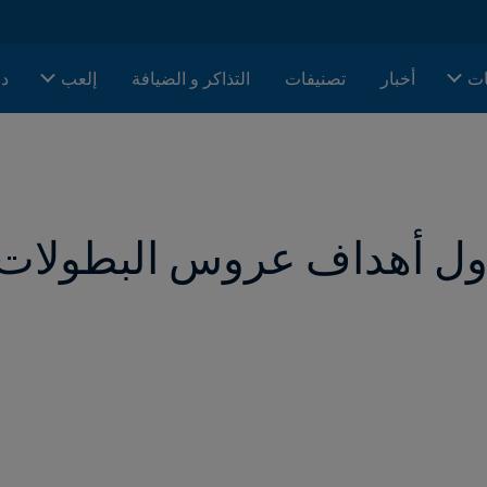
ات
أخبار
تصنيفات
التذاكر و الضيافة
إلعب
دا
أول أهداف عروس البطولات