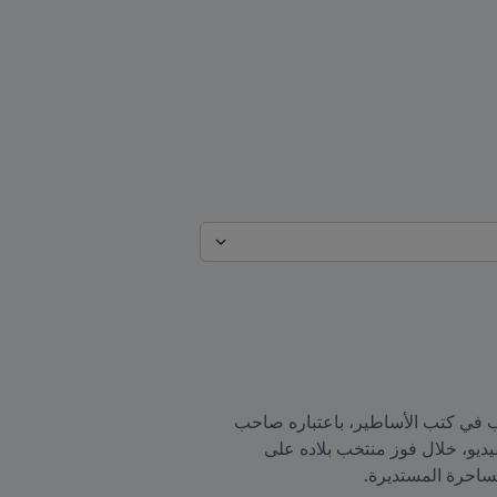
إنه من الرواد الذين تظل أسماؤهم خالدة على مر العصور. فقد دوّن الفرنسي لوسيان لوران اسمه بأحرف من ذهب في كتب الأساطير، باعتباره صاحب 
الهدف الأول في تاريخ كأس العالم، حيث افتتح التسجيل يوم 13 يوليو/تموز 1930 في العاصمة الأوروجويانية مونتيفيديو، خلال فوز منتخب بلاده على 