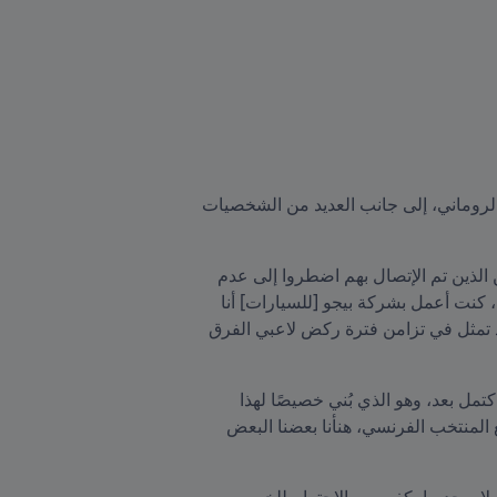
بالإضافة إلى أعضاء الفريق الفرنسي، سافر على متن تلك السفينة الإيطالية "كونتي فيردي" المنتخبان البلجيكي والروماني، إلى جانب العديد من الشخصيات 
وأوضح لوسيان لوران في هذا الصدد: "واجه الإتحاد الفرنسي صعوبة كبيرة في تشكيل فريق لأن العديد من اللاعبين الذين تم الإتصال بهم اضطروا إلى عدم 
تلبية الدعوة في نهاية المطاف، حيث رفض رؤساؤهم السماح لهم بالمغادرة لمدة شهرين متتاليين. في ذلك الوقت، كنت أعمل بشركة بيجو [للسيارات] أنا 
وثلاثة من زملائي: أخي جان وأندريه ماشينو وإتيان ماتلر." وقد تمت الرحلة بسلام، علماً أن المشكل البسيط الوحيد تمثل في تزامن فترة ركض لاعبي الفرق 
خاض المنتخب الفرنسي مباراته الأولى في ملعب بوسيتوس، معقل بينارول، إذ لم يكن حينها ملعب سينتيناريو قد اكتمل بعد، وهو الذي بُني خصيصًا لهذا 
الحدث. وعلّق لوران مستحضراً ذكريات ذلك اليوم: "بعد هدفي ذاك، وهو الأول في البطولة وأيضاً باكورة أهدافي مع المنتخب الفرنسي، هنأنا بعضنا البعض 
ولا يُخفي الأسطورة الفرنسي نظرته الناقدة لكرة القدم الحديثة، حيث يرى أن "هناك الكثير من التحايل والإحتيال، ولا يوجد ما يكفي من الإحترام للخصم 