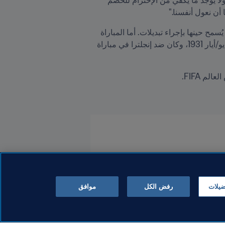
أن نعول أنفسنا."
في مباراته الثانية، ضد الأرجنتين (0-1)، أصيب في الكاحل واضطر للاكتفاء باللعب في الجناح الأيسر، حيث لم يكن يُسمح حينها بإجراء تبديلات. أما المباراة 
الثالثة، ضد تشيلي (0-1)، فقد غاب عنها بداعي الإصابة. كما يتذكر بشغف هدفه الثاني والأخير الذي سجله في 14 مايو/أيار 1931، وكان ضد إنجلترا في مباراة 
ضيلات
رفض الكل
موافق