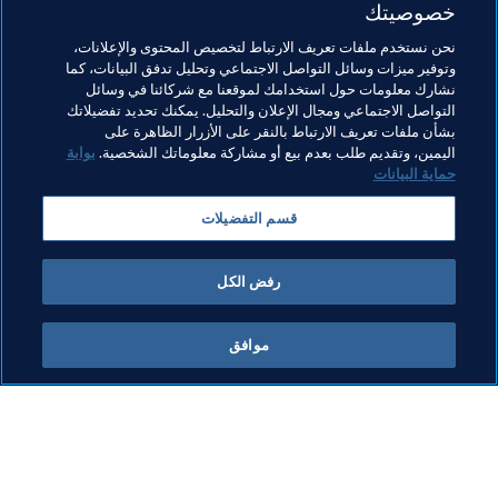
خصوصيتك
نتمكن من تحقيق طموحاتهم وآمل أن أواصل اللعب مع هذا الفريق 
في المستقبل وأن نسعد الجماهير."
نحن نستخدم ملفات تعريف الارتباط لتخصيص المحتوى والإعلانات،
وتوفير ميزات وسائل التواصل الاجتماعي وتحليل تدفق البيانات، كما
نشارك معلومات حول استخدامك لموقعنا مع شركائنا في وسائل
التواصل الاجتماعي ومجال الإعلان والتحليل. يمكنك تحديد تفضيلاتك
بشأن ملفات تعريف الارتباط بالنقر على الأزرار الظاهرة على
اليمين، وتقديم طلب بعدم بيع أو مشاركة معلوماتك الشخصية.
بوابة
حماية البيانات
مواضيع مرتبطة
قسم التفضيلات
Egypt
رفض الكل
موافق
ما يقوم به FIFA
كل الأخبار