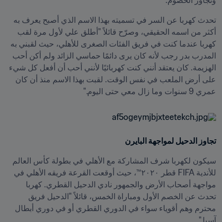
وتجاوز الخصوم.
تحدث كهربا عن السر في تسميته بهذا الاسم الذي أصبح يعرف به 
أكثر من اسمه الحقيقي، وصرّح قائلاً "أطلق علي لأول مرة لقب 
كهربا عندما كنت في فريق الفئات الصغرى للأهلي، حيث لقبني به 
المدرب بدر رجب لأنه كان يرى دائمًا حماسي الزائد ولم أكن أحب 
الهزيمة. كان يعتقد أنني كنت كهربائيًا لأنني أحب أن أفعل كل شيء 
على أرض الملعب في نفس الوقت. لقبت بهذا الاسم منذ أن كان 
عمري 9 سنوات وما زال معي حتى اليوم."
تجاوز الدحيل لمواجهة البايرن
سيكون لكهربا شرف المشاركة مع الأهلي في بطولة كأس العالم 
للأندية FIFA قطر ٢٠٢٠™، حيث أوقعت القرعة فريقه الأهلي في 
مواجهة أصحاب الأرض والجمهور نادي الدحيل القطري. كهربا 
تحدث عن الخصم الأول ومباراة الخمس، قائلاً "الدحيل فريق 
محترم وهم أقوياء سواء في الدوري القطري أو في دوري أبطال 
آسيا."