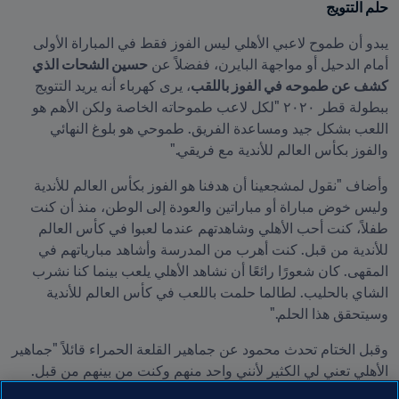
حلم التتويج
يبدو أن طموح لاعبي الأهلي ليس الفوز فقط في المباراة الأولى 
أمام الدحيل أو مواجهة البايرن، ففضلاً عن 
حسين الشحات الذي 
كشف عن طموحه في الفوز باللقب
، يرى كهرباء أنه يريد التتويج 
ببطولة قطر ٢٠٢٠ "لكل لاعب طموحاته الخاصة ولكن الأهم هو 
اللعب بشكل جيد ومساعدة الفريق. طموحي هو بلوغ النهائي 
والفوز بكأس العالم للأندية مع فريقي."
وأضاف "نقول لمشجعينا أن هدفنا هو الفوز بكأس العالم للأندية 
وليس خوض مباراة أو مباراتين والعودة إلى الوطن، منذ أن كنت 
طفلاً، كنت أحب الأهلي وشاهدتهم عندما لعبوا في كأس العالم 
للأندية من قبل. كنت أهرب من المدرسة وأشاهد مبارياتهم في 
المقهى. كان شعورًا رائعًا أن نشاهد الأهلي يلعب بينما كنا نشرب 
الشاي بالحليب. لطالما حلمت باللعب في كأس العالم للأندية 
وسيتحقق هذا الحلم."
وقبل الختام تحدث محمود عن جماهير القلعة الحمراء قائلاً "جماهير 
الأهلي تعني لي الكثير لأنني واحد منهم وكنت من بينهم من قبل. 
الأهلي شيء مميز بالنسبة لي واعتبره مثل والدي أو أمي. آمل أن 