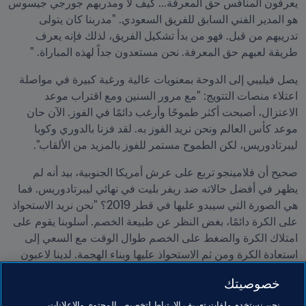
يعرفون المنافس حق المعرفة... كيف لا ومدربهم جورجي جيسوس 
هو المدير الفني السابق للفريق السعودي. "مدربنا كان يتولى 
تدريبهم من قبل. فهو من بدأ تشكيل الفريق، لذلك فإنه يعرف 
طريقة لعبهم حق المعرفة. نحن مستعدون جداً لهذه المباراة. "
يصل فيليبي إلى الدوحة بمعنويات عالية ورغبة كبيرة في مواصلة 
اعتلاء منصات التتويج: "مع مرور السنين ومع اقتراب موعد 
الاعتزال، أصبحت أكثر طموحًا وأرغب دائمًا في الفوز. الآن حان 
موعد كأس العالم ونحن نريد الفوز به. لقد فزنا بالدوري وكوبا 
ليبرتادوريس، لكن الطموح مستمر للفوز بالمزيد من الألقاب".
صحيح أن فلامينجو تربع على عرش أمريكا الجنوبية، بيد أنه لم 
يظهر في أفضل حالاته ضد ريفر بليت في نهائي ليبرتادوريس. فما 
هي الصورة التي سيبدو عليها في قطر 2019؟ "نحن نريد الاستحواذ 
على الكرة دائمًا، بغض النظر عن طبيعة الخصم. أسلوبنا يقوم على 
امتلاك الكرة والضغط على الخصم طوال الوقت مع السعي إلى 
استعادة الكرة ومن ثم الاستحواذ عليها وبناء الهجمة. لدينا لاعبون 
يتميزون باندفاع كبير للغاية في الربع الأخير من الملعب ومهاجمون 
خصوصيتك
قادرون على حسم المباريات".
نحن نستخدم ملفات تعريف الارتباط لتخصيص المحتوى والإعلانات،