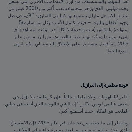
تُعد السينما والمسلسلات من أبرز الاهتمامات الأخرى التي تشغل 
وقت فيليبي، الذي يزخر بمجموعة تضم أكثر من 2000 فيلم في 
منزله. لكن هل مازال يستمتع بها كما في السابق؟ "الآن، في ظل 
وجود أطفال بالبيت – حيث تكتمل الأسرة بكل من سارة (5 
سنوات) ولوكاس (سنة واحدة)، لا أكاد أجد الوقت لمشاهدة أي 
شيء. ومع ذلك، تُعد نهاية صراع العروش من أبرز ما ميز عام 
2019. إنه أفضل مسلسل على الإطلاق بالنسبة لي. لكنه انتهى 
لسوء الحظ".
عودة مظفرة إلى البرازيل
إذا تركنا الهوايات والاهتمامات جانباً، فإن كرة القدم لا تزال هي 
شغف فيليبي لويس الأكبر: "إنه الشيء الوحيد الذي أتقنه في حياتي. 
الملعب هو المكان حيث أستمتع أكثر".
وبالنظر إلى ما حققه من نجاحات في عام 2019، فإن الاستمتاع 
الذي يتحدث عنه له ما يبرره. فبعد مسيرة حافلة في الملاعب 