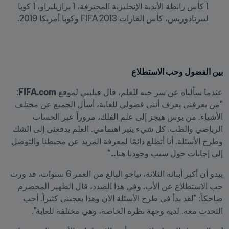
1 كأس رابطة الأندية الإنجليزية المحترفة، 1 برازيليراو، 1 كوبا 
ليبرتادوريس، كأس القارات FIFA 2013 وكوبا أمريكا 2019.
بين الفضول وحب الاستطلاع
عندما سألناه عن سر حبه للعلم، قال فيليبي لموقع 
FIFA.com
: 
"من يعرفني يعرف أنني فضولي للغاية، أسأل الجميع عن مختلف 
الأشياء. من بوس هيجز إلى علم الفلك، مروراً عبر الحساب 
الرياضي والطب. كل شيء يثير اهتمامي. العلم يدفعني إلى الشك 
وطرح الأسئلة. أنا أتطلع دائمًا لمعرفة المزيد عن محيطنا والتوصل 
إلى إجابات حول سبب وجودنا هنا..."
يبدو أن أكبر أبنائه الثلاثة، تياجو البالغ من العمر 6 سنوات، قد ورث 
حب الاستطلاع عن الأب. وفي هذا الصدد، قال الظهير المخضرم 
ضاحكاً: "لقد بدأ في طرح الأسئلة الآن وهذا يعجبني كثيراً. أحب 
التحدث معه. لديه وجهة نظره الخاصة، وهي مختلفة للغاية".