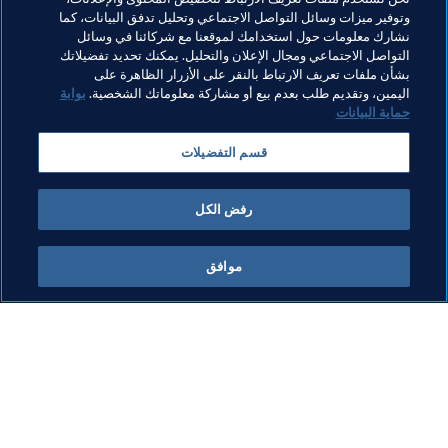
وأمام الهلال، سيحاول فيليبي وزملاؤه الظهور بمستواهم الحقيقي 
وتوفير ميزات وسائل التواصل الاجتماعي وتحليل تدفق البيانات، كما
حتى لا يضطروا إلى النقد الذاتي مرة أخرى. فهل سيفلحون في 
نشارك معلومات حول استخدامك لموقعنا مع شركائنا في وسائل
التواصل الاجتماعي ومجال الإعلان والتحليل. يمكنك تحديد تفضيلاتك
مسعاهم؟
بشأن ملفات تعريف الارتباط بالنقر على الأزرار الظاهرة على
اليمين، وتقديم طلب بعدم بيع أو مشاركة معلوماتك الشخصية.
بوابة
حماية البيانات
مواضيع مرتبطة
قسم التفضيلات
Brazil
رفض الكل
موافق
ما يقوم به FIFA
كل الأخبار
الشؤون القانونية
كل الأخبار