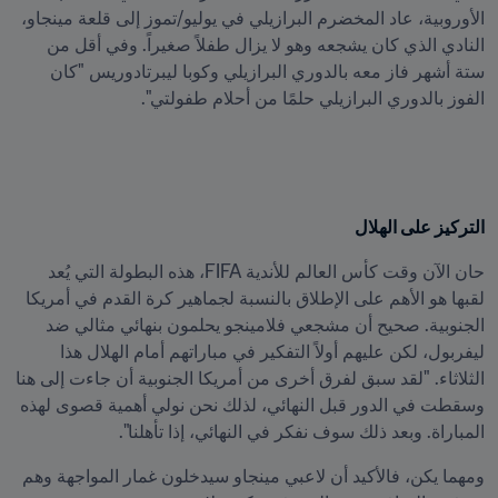
الأوروبية، عاد المخضرم البرازيلي في يوليو/تموز إلى قلعة مينجاو، 
النادي الذي كان يشجعه وهو لا يزال طفلاً صغيراً. وفي أقل من 
ستة أشهر فاز معه بالدوري البرازيلي وكوبا ليبرتادوريس "كان 
الفوز بالدوري البرازيلي حلمًا من أحلام طفولتي".
التركيز على الهلال
حان الآن وقت كأس العالم للأندية FIFA، هذه البطولة التي يُعد 
لقبها هو الأهم على الإطلاق بالنسبة لجماهير كرة القدم في أمريكا 
الجنوبية. صحيح أن مشجعي فلامينجو يحلمون بنهائي مثالي ضد 
ليفربول، لكن عليهم أولاً التفكير في مباراتهم أمام الهلال هذا 
الثلاثاء. "لقد سبق لفرق أخرى من أمريكا الجنوبية أن جاءت إلى هنا 
وسقطت في الدور قبل النهائي، لذلك نحن نولي أهمية قصوى لهذه 
المباراة. وبعد ذلك سوف نفكر في النهائي، إذا تأهلنا".
ومهما يكن، فالأكيد أن لاعبي مينجاو سيدخلون غمار المواجهة وهم 