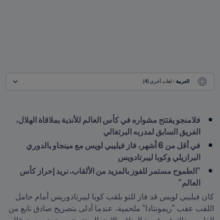
العربية
 - لغات أخرى (4)
فلامنجو يفتتح مشواره في كأس العالم للأندية بملاقاة الهلال، 
الفريق السابق لمدربه البرتغالي
في أقل من 6 أشهر، فاز فيليبي لويس مع مينجاو بالدوري 
البرازيلي وكوبا ليبرتادويس
"الطموح مستمر للفوز بالمزيد من الألقاب. نريد إحراز كأس 
العالم"
كان فيليبي لويس قد فاز للتو بلقب كوبا ليبرتادوريس أمام حامل 
اللقب عقب "ريمونتادا" ملحمية، عندما أدلى بتصريح صادق نابع من 