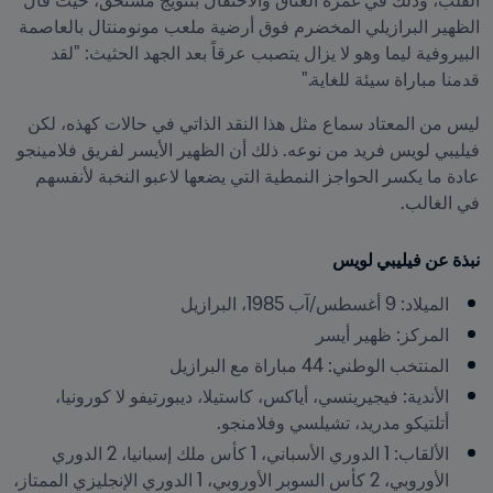
القلب، وذلك في غمرة العناق والاحتفال بتتويج مستحق، حيث قال 
الظهير البرازيلي المخضرم فوق أرضية ملعب مونومنتال بالعاصمة 
البيروفية ليما وهو لا يزال يتصبب عرقاً بعد الجهد الحثيث: "لقد 
قدمنا مباراة سيئة للغاية."
ليس من المعتاد سماع مثل هذا النقد الذاتي في حالات كهذه، لكن 
فيليبي لويس فريد من نوعه. ذلك أن الظهير الأيسر لفريق فلامينجو 
عادة ما يكسر الحواجز النمطية التي يضعها لاعبو النخبة لأنفسهم 
في الغالب.
نبذة عن فيليبي لويس
الميلاد: 9 أغسطس/آب 1985، البرازيل
المركز: ظهير أيسر
المنتخب الوطني: 44 مباراة مع البرازيل
الأندية: فيجيرينسي، أياكس، كاستيلا، ديبورتيفو لا كورونيا، 
أتلتيكو مدريد، تشيلسي وفلامنجو.
الألقاب: 1 الدوري الأسباني، 1 كأس ملك إسبانيا، 2 الدوري 
الأوروبي، 2 كأس السوبر الأوروبي، 1 الدوري الإنجليزي الممتاز، 