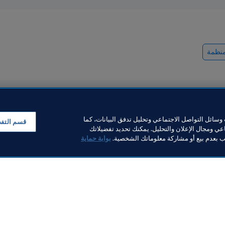
منظمة
سائل التواصل الاجتماعي وتحليل تدفق البيانات، كما
قسم التف
ي ومجال الإعلان والتحليل. يمكنك تحديد تفضيلاتك
لب بعدم بيع أو مشاركة معلوماتك الشخصية.
بوابة حماية
قسم التجاري
المنظمة
Visa وFIFA يُتوِّجان نحو عقدين
عرض 
 النجاح عبر تمديد عقد
شراكة بينهما
التاريخ يمنح العل