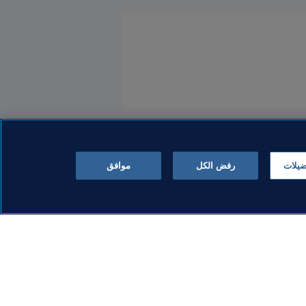
ضيلات
رفض الكل
موافق
المنظمة
Topps بين شوطي نهائي
دار لويس فيتون تقدم صندوق
كأس العالم FIFA™ الأول في
الكأس المصمم خصيصاً لنهائي
امات التجارية
كأس العالم 2026 FIFA™ بعد