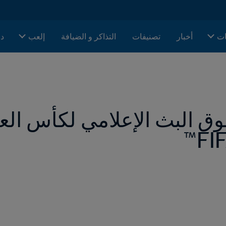
ات
أخبار
تصنيفات
التذاكر و الضيافة
إلعب
دا