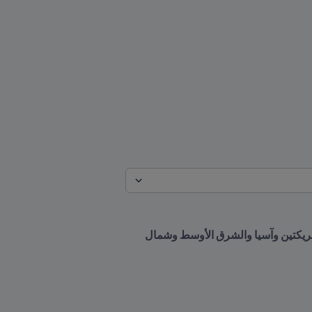
فتح باب تقديم العطاءات الخاصة بالحقوق الإعلامية لمسابقة كأس العالم للأندية 2025 و2029 FIFA™ في الأمريكتين وآسيا والشرق الأوسط وشمال 