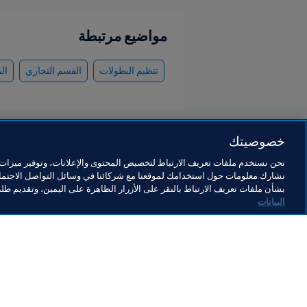
مواضيع مرتبطة
تنظيم البطولات
القسم التجاري
ال
خصوصيتك
نحن نستخدم ملفات تعريف الارتباط لتخصيص المحتوى والإعلانات، وتوفير ميزات و
نشارك معلومات حول استخدامك لموقعنا مع شركائنا في وسائل التواصل الاجتماع
القسم التجاري
بشأن ملفات تعريف الارتباط بالنقر على الأزرار الظاهرة على اليمين، وتقديم ط
البيانات
القسم التجاري
ال
القسم التجاري
من
ال