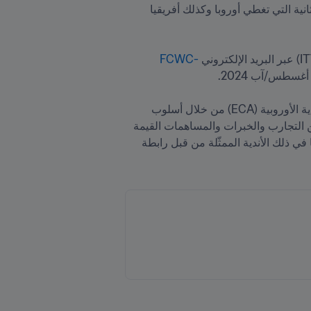
لتأمين التزامات النقل والبرمجة المطلوبة على أساس محدد عالمياً أو إقليمياً أو مناطقياً. وسيتم تنظيم المرحلة الثانية التي تغطي أوروبا وكذلك أفريقيا 
FCWC-
بالإضافة إلى ذلك، يسعى FIFA إلى الاحتفاظ بحق مشاركة الأندية المشاركة، عند الاقتضاء، بما في ذلك رابطة الأندية الأوروبية (ECA) من خلال أسلوب 
مبتكر وتقدّمي للتشاور وصنع القرار. وذلك لضمان بناء المسابقة من الألف إلى الياء كمنتج مشترك، والاستفادة من التجارب والخبرات والمساهمات القيمة 
لكل من FIFA والأندية المشاركة من جميع أنحاء العالم. لذلك، يحتفظ FIFA بالحق في إشراك الأندية المشاركة (بما في ذلك الأندية الممثّلة من قبل رابطة 