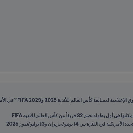
فترة بين 14 يونيو/حزيران و13 يوليو/تموز 2025