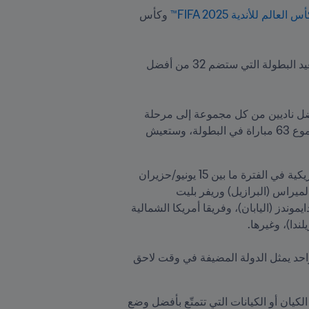
س العالم للأندية FIFA 2025™
 وكأس 
ستُقام بطولة كأس العالم للأندية FIFA™ بشكل جديد اعتباراً من العام المقبل، حيث ستجري كل أربع سنوات وستعيد البطولة التي ستضم 32 من أفضل 
سيتم تقسيم الأندية الـ32 إلى ثماني مجموعات مكونة من أربعة أندية. سيخوض كل نادٍ ثلاث مباريات، وسيتأهل أفضل ناديين من كل مجموعة إلى مرحلة 
خروج المغلوب التي تتمثّل في الدور الـ16، يليه الدور ربع النهائي، ودور نصف النهائي، والنهائي، حيث سيقام ما مجموع 63 مباراة في البطولة، وستعيش 
وقد حجز تسعة وعشرون نادياً تذاكرهم للمشاركة في بطولة العام المقبل، والتي ستقام في الولايات المتحدة الأمريكية في الفترة ما بين 15 يونيو/حزيران 
و13 يوليو/تموز 2025. من بين هذه الأندية: ريال مدريد (إسبانيا) ومانشستر سيتي (إنجلترا)، وقطبا أمريكا الجنوبية بالميراس (البرازيل) وريفر بليت 
(الأرجنتين)، وعملاقا إفريقيا الأهلي (مصر) والوداد الرياضي (المغرب)، وعملاقا آسيا الهلال (السعودية) وأوراوا ريد دايموندز (اليابان)، وفريقا أمريكا الشمالية 
. سيتم تأكيد تأهل ناديين إضافيين من أمريكا الجنوبية ونادي واحد يمثل الدولة المضيفة في وقت لاحق 
ستسمح عملية المناقصة هذه لكأس العالم للأندية FIFA 2025™ وكأس العالم للأندية FIFA 2029™ لـFIFA باختيار الكيان أو الكيانات التي تتمتّع بأفضل وضع 