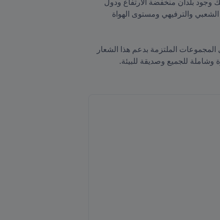
يؤثر التغيير في أنماط الطقس على البيئة وتنوعها البيولوجي الغني. فهو يؤثر على حياة مجتمعات بأكملها ويهدد كذلك وجود بلدان منخفضة الارتفاع ودول 
جزرية بأكملها. وكرة القدم ليست محصنة ضد هذه التغييرات المهمة، فحول العالم، تتأثر كرة القدم على المستوى الشعبي والترفيهي ومستوى الهواة 
ويرفع يوم الأرض لهذا العام شعار "استثمروا في كوكبنا". ومجموعة "متطوعو FIFA" في مجال الاستدامة هي إحدى المجموعات الملتزمة بدعم هذا الشعار 