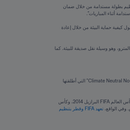
وبهذه المناسبة، قال خليل ناصر، رئيس فريق الاستدامة: "في كأس العرب FIFA قطر ٢٠٢١™ ساعد فريقنا في تنظيم بطولة مستدامة من خلال ضمان 
من جانبها، قالت أسماء ناجح، المتطوعة في قطر منذ عام 2014: "لقد كانت تجربة رائعة تعلمنا من خلالها المزيد حول كيفية حماية البيئة من خلال إعادة 
وقال غابريل ووسو، الذي عكف على تطبيق الدروس التي تعلمها من دوره التطوعي في حياته الشخصية: "أسافر بالمترو، وهو وسيلة نقل صديقة للبيئة. كما 
بعد انتخاب جياني إنفانتينو رئيساً لـ FIFA في عام 2016، أصبح الاتحاد أول منظمة رياضية دولية تنضم إلى حملة "Climate Neutral Now" التي أطلقتها 
وعلى هذا الأساس، قاس FIFA واتخذ خطوات لخفض، ثم تعويض، انبعاثات غازات الدفيئة التي لا يمكن تجنبها في كأس العالم FIFA البرازيل 2014، وكأس 
تعهد FIFA وقطر بتنظيم 