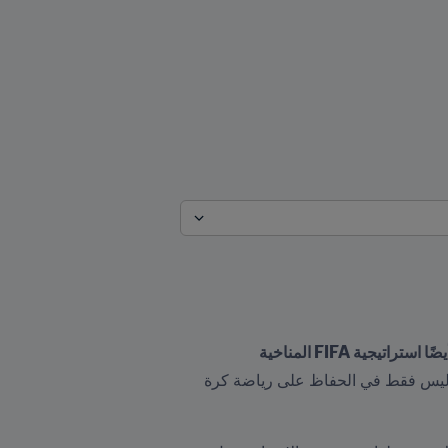
يصادف اليوم الذكرى السنوية للاحتفال بيوم الأرض العالمي. وبهذه المناسبة، يؤكد FIFA أنه يدرك جيداً مسؤولياته ليس فقط في الحفاظ على رياضة كرة 