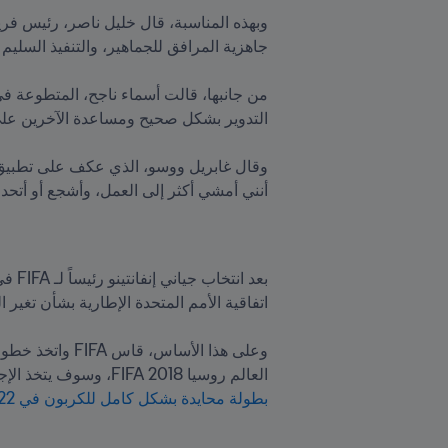
العالم روسيا 2018 FIFA، وسوف يتخذ الإجراءات نفسها في النسخة القادمة في قطر في وقت لاحق من هذا العام. وفي الواقع، 
بطولة محايدة بشكل كامل للكربون في 2022