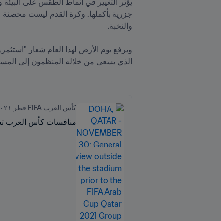
كأس العرب FIFA قطر ٢٠٢١™
منافسات كأس العرب تشه