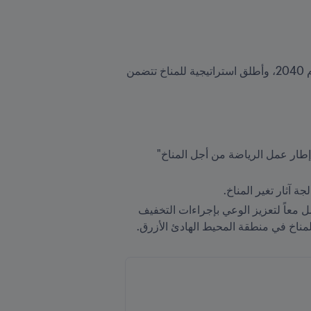
في نوفمبر 2021، التزم FIFA خلال مؤتمر الأمم المتحدة لتغير المناخ (COP26) بصافي انبعاثات صفرية بحلول عام 2040، وأطلق استراتيجية للمناخ تتضمن 
الحد من انبعاثات الكربون الصادرة عن FIFA وكرة القدم للمساهمة في تفعيل اتفاقية باريس وتحقيق أهداف "إطار عمل الرياضة من أجل المناخ" 
 آثار تغير المناخ.
وفي 1 أبريل/نيسان من هذا العام، وقع FIFA مذكرة تفاهم مع منتدى جزر المحيط الهادئ يلتزم فيها الطرفان بالعمل معاً لتعزيز الوعي بإجراءات التخفيف 