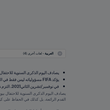
العربية
 - لغات أخرى (4)
يصادف اليوم الذكرى السنوية للاحتفال
يؤكد FIFA مسؤولياته ليس فقط في الحفاظ على رياضة كرة القدم بل كذلك على كوكبنا الجميل
في نوفمبر/تشرين الثاني2021، التزم FIFA خلال COP26 بصافي انبعاثات صفرية بحلول عام 2040، وأطلق أيضًا استراتيجية FIFA المناخية