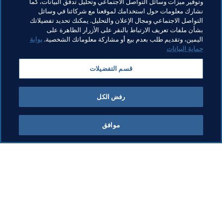
وتوفير ميزات وسائل التواصل الاجتماعي وتحليل تدفق البيانات، كما
نشارك معلومات حول استخدامك لموقعنا مع شركائنا في وسائل
التواصل الاجتماعي ومجال الإعلان والتحليل. يمكنك تحديد تفضيلاتك
بشأن ملفات تعريف الارتباط بالنقر على الأزرار الظاهرة على
اليمين، وتقديم طلب بعدم بيع أو مشاركة معلوماتك الشخصية.
بوابة
حماية البيانات
مواضيع مرتبطة
قسم التفضيلات
التحكيم
المنظمة
كأس العالم FIFA قطر ٢٠٢٢™
رفض الكل
موافق
ما يقوم به FIFA
كل الأخبار
الشؤون القانونية
كل الأخبار
نظام الانتقالات
التقارير والوثائق