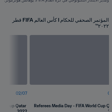
المؤتمر الصحفي للحكام l كأس العالم FIFA قطر 
٢٠٢٢™
02
/
07
01
rld Cup Qatar 
Referees Media Day - FIFA World Cup Qat
2022
2