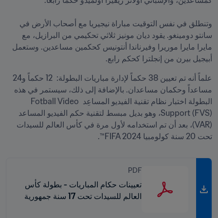
وتنطلق في نفس التوقيت مباراة نيجيريا مع أصحاب الأرض في 
سانتو دومينغو. يقود ديان مونيز ثلاثي تحكيمي من البرازيل، مع 
مايرا مايرا موريرا وفيرناندا أنتونيس كحكمين مساعدين. وستعمل 
أبيجيل بيرن من إنجلترا كحكم رابع.

علماً أنه تم تعيين 38 حكماً لإدارة مباريات البطولة:  12 حكماً و24 
مساعداً وحكمان مساعدان. بالإضافة إلى ذلك، سيستمر في هذه 
البطولة اختبار نظام تقنية الفيديو المساعِد Fotball Video 
Support (FVS)، وهو بديل مبسط لتقنية حكم الفيديو المساعد 
(VAR)، بعد أن تم استخدامه لأول مرة في كأس العالم للسيدات 
تحت 20 سنة كولومبيا FIFA 2024™.
PDF
تعيينات حكام المباريات - بطولة كأس
العالم للسيدات تحت 17 سنة جمهورية
الدومينيكان 2024™