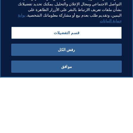
التواصل الاجتماعي ومجال الإعلان والتحليل. يمكنك تحديد تفضيلاتك
بشأن ملفات تعريف الارتباط بالنقر على الأزرار الظاهرة على
اليمين، وتقديم طلب بعدم بيع أو مشاركة معلوماتك الشخصية.
بوابة
حماية البيانات
مواضيع مرتبطة
قسم التفضيلات
التحكيم
رفض الكل
موافق
ما يقوم به FIFA
كل الأخبار
الشؤون القانونية
كل الأخبار
نظام الانتقالات
التقارير والوثائق
كرة القدم للسيدات
مؤسسة FIFA