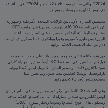
2024™، والتي ستقام يوم الثلاثاء 22 أكتوبر 2024™، في سانتياغو 
ستنطلق المباراة الأولى بين الولايات المتحدة الأمريكية وجمهورية 
كوريا في الساعة 16:00 (بالتوقيت المحلي) على ملعب CFC. 
ستشرف البوليفيّة أليخاندرا كيسبرت على المباراة بمساعدة 
البيروفيتين غابرييلا مورينو وفيرا يوبانكوي، فيما ستكون فيمارست 
في هذه الأثناء، تلتقي كولومبيا مع إسبانيا على ملعب أوليمبيكو 
فيليكس سانشيز، في الساعة 16:00 أيضاً. ستدير المباراة كارلي 
شو-ماكلارين (كندا)، وستدير المباراة غابرييل ليميو (كندا) وبولينا 
بارانوفسكا (بولندا) كحكمين مساعدين. وتم تعيين يلينا 
وفي الساعة 19:00، تلتقي الإكوادور مع نيوزيلندا في سانتياغو دي 
لوس كاباييروس. سيدير المباراة لي ثي لي (فيتنام) كحكم ساحة، 
وسيكون ها ثي فونج (فيتنام) وسويدا ونجكرايسورن (تايلاند) 