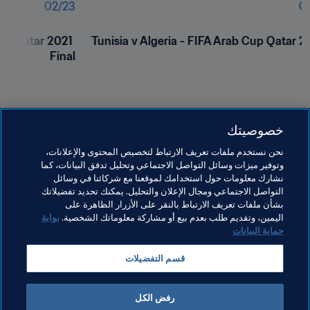
02
/
23
01
up Qatar 2021 
Tunisia v Algeria - FIFA Arab Cup Qatar 20
Final
F
خصوصيتك
نحن نستخدم ملفات تعريف الارتباط لتخصيص المحتوى والإعلانات،
وتوفير ميزات وسائل التواصل الاجتماعي وتحليل تدفق البيانات، كما
نشارك معلومات حول استخدامك لموقعنا مع شركائنا في وسائل
التواصل الاجتماعي ومجال الإعلان والتحليل. يمكنك تحديد تفضيلاتك
بشأن ملفات تعريف الارتباط بالنقر على الأزرار الظاهرة على
مواضيع مرتبطة
اليمين، وتقديم طلب بعدم بيع أو مشاركة معلوماتك الشخصية.
بوابة
حماية البيانات
الرئيس
المنظمة
المنظمة
قسم التفضيلات
كأس العرب FIFA قطر ٢٠٢١™
Tunisia
رفض الكل