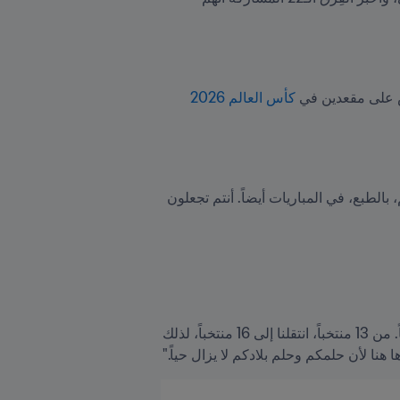
كأس العالم 2026 
وقال رئيس FIFA قبل إجراء القرعة في مقر الاتحاد بزيوريخ، سويسرا "أتمنى لكم كل التوفيق في القرعة، ومن ثم، بالطبع، في المباريات أيضاً. أنتم تجعلون 
وقال السيد إنفانتينو "كما تعلمون، لقد زدنا عدد المشاركين في كأس العالم FIFA وعدد المشاركين الأوروبيين أيضاً. من 13 منتخباً، انتقلنا إلى 16 منتخباً، لذلك 