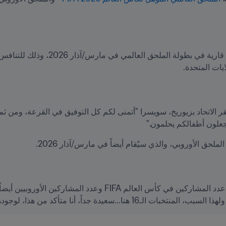
ملحق العالمي في مارس/آذار 2026، وذلك للتنافس على مقعدين في 
يات المتحدة. 
علون أطفالكم يحلمون."
كد من هذا، لوجودها هنا لأن حلمكم وحلم بلادكم لا يزال حياً."