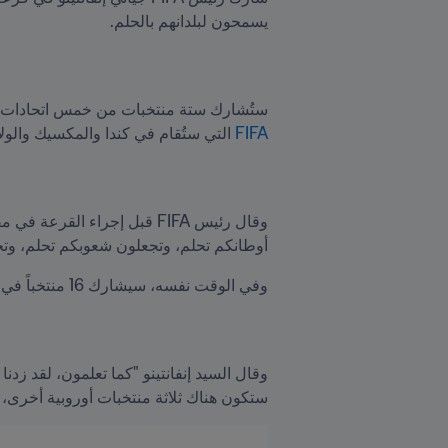
يسمحون لبلدانهم بالحلم.
ستُشارك ستة منتخبات من خمس اتحادات قارية في بطولة ال
FIFA
 التي ستُقام في كندا والمكسيك والولا
أوطانكم تحلم، وتجعلون شعوبكم تحلم، وتج
وفي الوقت نفسه، سيشارك 16 منتخباً في الملحق الأوروبي، والذي سيُقام أيضاً في مارس/آذار 2026.
ستكون هناك ثلاثة منتخبات أوروبية أخرى، ولهذا السبب، المنتخبات الـ16 هنا...سعيدة جداً، أنا متأ