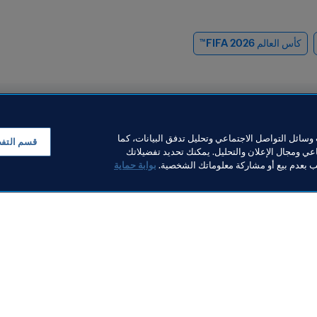
كأس العالم 2026 FIFA™
سائل التواصل الاجتماعي وتحليل تدفق البيانات، كما
قسم التف
ي ومجال الإعلان والتحليل. يمكنك تحديد تفضيلاتك
لب بعدم بيع أو مشاركة معلوماتك الشخصية.
بوابة حماية
قانوني
المنظمة
اطة بشأن أحدث الإجراءات
تأديبية ذات الصلة بكأس العالم
بالأرقام: إضاءا
FIFA 202
الحدث الرياضي ا
2026
27 يوليو 2026
التاريخ