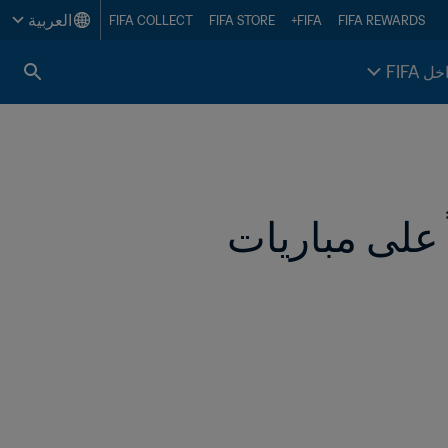
العربية
FIFA COLLECT
FIFA STORE
FIFA+
FIFA REWARDS
خل FIFA
"حقّقوا أحلام أوطانكم"، جياني إنفانتينو معلقاً على مباريات 