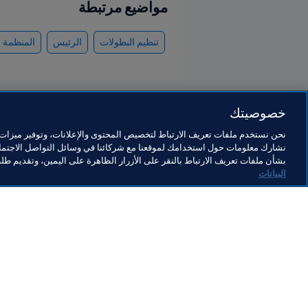
مواضيع مرتبطة
تنظيم البطولات
الرئيس
المنظمة
خصوصيتك
نحن نستخدم ملفات تعريف الارتباط لتخصيص المحتوى والإعلانات، وتوفير ميزات و
نشارك معلومات حول استخدامك لموقعنا مع شركائنا في وسائل التواصل الاجتماع
كأس العالم 2026 FIFA™
بشأن ملفات تعريف الارتباط بالنقر على الأزرار الظاهرة على اليمين، وتقديم ط
البيانات
المنظمة
ال
"بذرة تُنبت الحياة": مدينة
إح
مكسيكو تُجدد 500 ملعب كرة
ال
قدم، تاركةً إرثًا رائعًا لكأس
6™
30 يوليو 2026
29 يوليو 
العالم FIFA