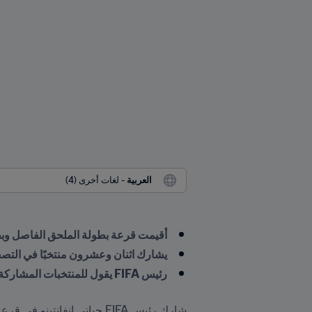
العربية
 - لغات أخرى (4)
أقيمت قرعة بطولة الملحق الفاصل وبطول
يشارك اثنان وعشرون منتخبًا في التصفيات الن
رئيس FIFA يقول للمنتخبات المشاركة: "أنتم من يصنع أحلام أوطانكم"
شارك رئيس FIFA جياني إنفانتينو في قرعة 