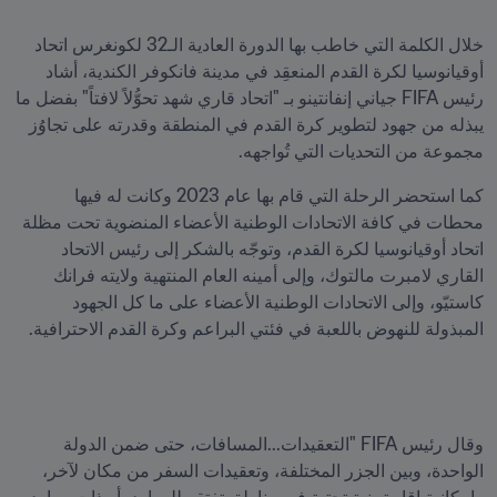
خلال الكلمة التي خاطب بها الدورة العادية الـ32 لكونغرس اتحاد 
أوقيانوسيا لكرة القدم المنعقِد في مدينة فانكوفر الكندية، أشاد 
رئيس FIFA جياني إنفانتينو بـ "اتحاد قاري شهد تحوُّلاً لافتاً" بفضل ما 
يبذله من جهود لتطوير كرة القدم في المنطقة وقدرته على تجاوُز 
مجموعة من التحديات التي تُواجهه.
كما استحضر الرحلة التي قام بها عام 2023 وكانت له فيها 
محطات في كافة الاتحادات الوطنية الأعضاء المنضوية تحت مظلة 
اتحاد أوقيانوسيا لكرة القدم، وتوجّه بالشكر إلى رئيس الاتحاد 
القاري لامبرت مالتوك، وإلى أمينه العام المنتهية ولايته فرانك 
كاستيّو، وإلى الاتحادات الوطنية الأعضاء على ما كل الجهود 
المبذولة للنهوض باللعبة في فئتي البراعم وكرة القدم الاحترافية.
وقال رئيس FIFA "التعقيدات...المسافات، حتى ضمن الدولة 
الواحدة، وبين الجزر المختلفة، وتعقيدات السفر من مكان لآخر، 