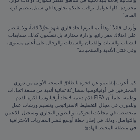
وإمكانية إقامة بنية تحتية في مناطق تفتقر للموارد، أو ذات موارد 
محدودة، كلها عوامل توجَّب عليكم تجاوزها في سبيل تنظيم كرة 
القدم."
وأردف قائلاً "وها أنتم اليوم اتحاد قاري شهد تحوُّلاً لافتاً، ولا يقتصر 
على امتلاك مقر رائع، وإدارة ممتازة، بل تنظّمون كذلك مسابقات 
للشباب والفتيات والفتيان والسيدات والرجال على أعلى مستوى، 
وفي فئتي الأندية والمنتخبات."
كما أعرب إنفانتينو عن فخره بانطلاق النسخة الأولى من دوري 
المحترفين في أوقيانوسيا بمشاركة ثمانية أندية من سبعة اتحادات 
وطنية، علماً أن FIFA قدّم دعمه لاتحاد أوقيانوسيا لكرة القدم 
وللدوري في مجال التخطيط الاستراتيجي وتنظيم ورشات عمل 
متخصصة في مجالات الحوكمة والتطوير التجاري وتسجيل اللاعبين 
والتواصل، وذلك في إطار خطة أوسع لنشر المقارَبات الاحترافية 
في منطقة المحيط الهادئ.