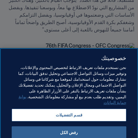
مستقبلاً، قائلاً في هذا الصدد "يتوجب القيام بالكثير، وهناك الكثير 
من المشاريع التي نودّ الاضطلاع بها معاً، وبوسعنا تنفيذها. وبفضل 
الأساسات التي وضعتموها في أوقيانوسيا، وبفضل التزامكم 
وشغفكم بكرة القدم الأوقيانوسية، أصبح الطريق واضحاً تماماً 
أمامنا جميعاً للنهوض باللعبة إلى أعلى مستوى."
خصوصيتك
مواضيع مرتبطة
نحن نستخدم ملفات تعريف الارتباط لتخصيص المحتوى والإعلانات،
وتوفير ميزات وسائل التواصل الاجتماعي وتحليل تدفق البيانات، كما
نشارك معلومات حول استخدامك لموقعنا مع شركائنا في وسائل
كونغرس FIFA
الرئيس
الاتحادات الأعضاء
المنظمة
التواصل الاجتماعي ومجال الإعلان والتحليل. يمكنك تحديد تفضيلاتك
بشأن ملفات تعريف الارتباط بالنقر على الأزرار الظاهرة على
OFC
اليمين، وتقديم طلب بعدم بيع أو مشاركة معلوماتك الشخصية.
بوابة
حماية البيانات
قسم التفضيلات
رفض الكل