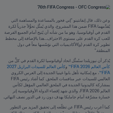
وعن ذلك، قال إنفانتينو "إني فخور بالمساعدة والمساهمة التي 
يُقدِّمهما FIFA ضمن هذا المشروع، والذي يُمثِّل تحوُّلاً جذرياً لكرة 
القدم في أوقيانوسيا، وهو ما من شأنه أن يُتيح أمام الجميع الفرصة 
للعب كرة القدم على مستوى الاحتراف...هذا بالإضافة إلى مخطط 
تطوير كرة القدم (و)الأكاديميات التي نؤسّسها معاً في دول 
المنطقة."
يُذكر أن نيوزيلندا ستُمثِّل اتحاد أوقيانوسيا لكرة القدم في كلٍّ من 
كأس العالم 2026 FIFA™
 و
كأس العالم للسيدات البرازيل 2027 
FIFA™
، مع إمكانية تأهل بابوا غينيا الجديدة إلى العرس الكروي 
العالمي للسيدات عبر منافسات الملحق. كما أشاد رئيس FIFA 
بمشاركة كاليدونيا الجديدة في الملحق العالمي المؤهل لكأس 
العالم 2026 FIFA، والذي شهد إقصاء الدولة الأوقيانوسية إثر 
خسارة مشرِّفة أمام جامايكا بهدف دون رد في الدور نصف النهائي.
كما أعرب رئيس FIFA عن تطلّعه إلى تحقيق المزيد من التطور 