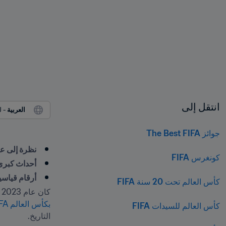
انتقل إلى
العربية
 - لغات أخرى (4)
جوائز The Best FIFA
نظرة إلى عام 2023 مثير على مستوى مسا
كونغرس FIFA
أحداث كبرى
أرقام قياسي
كأس العالم تحت 20 سنة FIFA
كان عام 2023 مثيراً بشكل خاص لعشاق المستديرة الساحرة ولاعبي كرة القدم حول العالم. فبعدما كان مسك ختام عام 2022 تتويج مذهل للأرجنتين
بكأس العالم FIFA قطر ٢٠٢٢
كأس العالم للسيدات FIFA
التاريخ. 