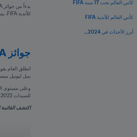
كأس العالم تحت 17 سنة FIFA
للأندية FIFA، يستعرض Inside FIFA بعضاً من أجمل صفحات العام المنصرم.
كأس العالم للأندية FIFA
أبرز الأحداث في 2024... 
جوائز The Best FIFA
بنيل ليونيل ميسي لقب لاعب FIFA، وإيميليانو مارتينيز لقب حارس مرم
للسيدات 2022، حيث تم تتويج ماري إيربس حارسة مرمى FIFA وسارينا
اكتشف القائمة الكاملة لجوائز FIFA الأفض