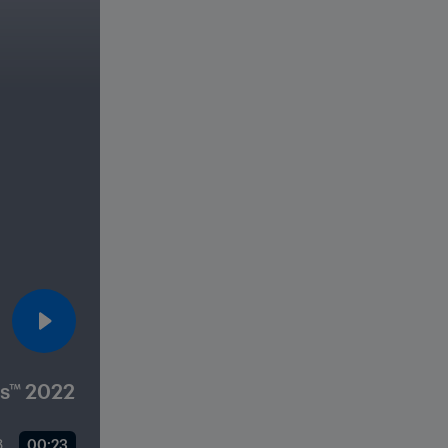
Awards™ 2022
00:23
28 