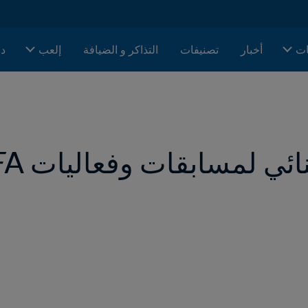
ات
أخبار
تصنيفات
التذاكر و الضيافة
إلعب
دا