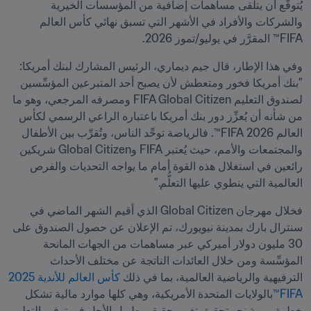
يُتوقَّع أن يتلقى مساهمات إضافية من المؤسسات الخيرية 
والشركات والأفراد في الأشهر التي تسبق نهائي كأس العالم 
FIFA™ المقرَّر في يوليو/تموز 2026.
وفي هذا الإطار، قال جيم ديماري، الرئيس المشارك لبنك أمريكا: 
"بنك أمريكا فخور ومتعطش لأن يصبح أحد المتبرعين المؤسِّسين 
لصندوق التعليم FIFA Global Citizen ومصرفه المرجعي، وهو ما 
من شأنه أن يُعزِّز دور بنك أمريكا باعتباره الراعي الرسمي لكأس 
العالم 2026 FIFA™. فالرياضة توحِّد الناس، وتُقرِّب بين الأطفال 
والمجتمعات والأمم، حيث يُعتبر FIFA وGlobal Citizen شريكين 
رائعين في استغلال هذه القوة أمام ما يواجه التحديات والفرص 
العالمية التي ينطوي عليها التعلُّم."
فخلال مهرجان Global Citizen الذي أقيم الشهر الماضي في 
سنترال بارك بمدينة نيويورك، تم الإعلان عن حصول الصندوق على 
30 مليون دولار أميركي عبر مساهمات من الجهات المانحة 
المؤسِّسة ومن خلال العائدات الناتجة عن مختلف الأحداث 
الترفيهية والرياضية العالمية، بما في ذلك 
كأس العالم للأندية 2025 
FIFA™
بالولايات المتحدة الأمريكية، وهي كلها موارد مالية تشكل 
خطوة مهمة نحو تحقيق تغيير حقيقي طويل الأجل في توفير التعليم 