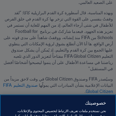
على الصعيد العالمي.
وبهذه المناسبة، قال أسطورة كرة القدم البرازيلية كاكا: "لقد 
وقفتُ بنفسي على القوة التي تزخر بها كرة القدم في خلق الفرص 
للأطفال في شتى أرجاء العالم، إذ من المهم للغاية أن نستمر في 
تعزيز هذه الجهود. فبعدما شاركتُ في برنامج Football for 
Schools من FIFA منذ إنشائه، ووقفتُ شاهداً على مدى قوته على 
أرض الواقع، ها أنا الآن أتطلع بشوق لرؤية الإمكانات التي ينطوي 
عليها الجمع بين كرة القدم والتعليم، إذ يُمكن أن يشكل صندوق 
التعليم FIFA Global Citizen مفتاحاً لتعزيز الدور الذي تلعبه 
رياضتنا في مساعدة الأطفال على أن ينموا ليصبحوا أشخاصًا أفضل 
في المستقبل."
وسيُصدر FIFA وصندوق Global Citizen في وقت لاحق مزيداً من 
البيانات الإعلامية بشأن المبادرات التي يمولّها 
صندوق التعليم FIFA 
.
Global Citizen
خصوصيتك
مواضيع مرتبطة
نحن نستخدم ملفات تعريف الارتباط لتخصيص المحتوى والإعلانات،
وتوفير ميزات وسائل التواصل الاجتماعي وتحليل تدفق البيانات، كما