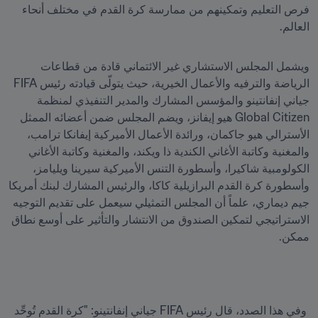
فرص التعليم وتمكينهم من ممارسة كرة القدم في مختلف أنحاء 
العالم.
ويشمل المجلس الاستشاري غير الائتماني قادة من قطاعات 
الرياضة والترفيه والأعمال الخيرية، حيث يتولّى قيادته رئيس FIFA 
جياني إنفانتينو والمؤسس المشارك والمدير التنفيذي لمنظمة 
Global Citizen هيو إيفانز، ويضم المجلس ضمن أعضائه الممثل 
الأسترالي هيو جاكمان، ورائدة الأعمال الأميركية إيفانكا ترامب، 
والمغنية وكاتبة الأغاني الكندية ذا ويكند، والمغنية وكاتبة الأغاني 
الكولومبية شاكيرا، وأسطورة التنس الأميركية سيرينا ويليامز، 
وأسطورة كرة القدم البرازيلية كاكا، والرئيس المشارك لبنك أمريكا 
جيم ديماري، علماً أن المجلس التمثيلي سيعمل على تقديم التوجيه 
الاستراتيجي لتمكين الصندوق من الانتشار والتأثير على أوسع نطاق 
ممكن.
 وفي هذا الصدد، قال رئيس FIFA جياني إنفانتينو: "كرة القدم تُوحِّد 