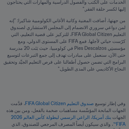
الخدمات على الكتب والفصول الدراسية والمهارات التي يحتاجون 
إليها لكسر حلقة الفقر."
من جهتها، أضافت المغنية وكاتبة الأغاني الكولومبية شاكيرا: "إنه 
لمن دواعي سروري الانضمام إلى المجلس الاستشاري لصندوق 
التعليم FIFA Global Citizen، للتركيز على قضية التعليم، التي 
كرّست حياتي لأجلها. فمع FIFA على المستوى الدولي، ومع 
مؤسستِي Pies Descalzos في كولومبيا، حيث بَنَت 20 مدرسة 
حتى الآن، سنعمل على مبادرات تهدف إلى جمع التبرعات لتوسيع 
البرامج التي تضمن حصول أطفالنا على فرص التعليم الجيِّد وتحقيق 
النجاح الأكاديمي على المدى الطويل."
وفي إطار توسيع 
صندوق التعليم FIFA Global Citizen
، قدَّمت 
الجهات المانحة المؤسِّسة مساهمات ضخمة بالفعل، ومن بين هذه 
الجهات
 بنك أمريكا، الراعي الرسمي لبطولة كأس العالم 2026 
FIFA™
، والذي سيكون أيضاً المصرف المرجعي للصندوق، الذي 