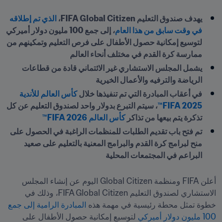
يهدف صندوق التعليم FIFA Global Citizen،
 الذي تم إطلاقه 
في وقت سابق من هذا العام
، إلى جمع 100 مليون دولار أميركي 
لتوسيع إمكانية حصول الأطفال على فرص التعليم وتمكينهم من 
ممارسة كرة القدم في مختلف أنحاء العالم
يشمل المجلس الاستشاري غير الائتماني قادة من قطاعات 
الرياضة والترفيه والأعمال الخيرية
في أعقاب المبادرة التي تم تنفيذها خلال
 كأس العالم للأندية 
2025 FIFA™
، سيتم التبرع بدولار واحد لصندوق التعليم عن كل 
تذكرة يتم بيعها من تذاكر 
كأس العالم 2026 FIFA™
تم فتح باب تقديم الطلبات للمنظمات الراغبة في الحصول على 
منح لبرامج كرة القدم والبرامج المعنية بالتعليم على صعيد 
البراعم في المجتمعات المحلية
أعلن FIFA ومنظمة Global Citizen اليوم عن إنشاء المجلس 
الاستشاري لصندوق التعليم FIFA Global Citizen، وذلك في 
خطوة تمثل محطة رئيسية في مهمة هذه
 المبادرة الرامية إلى جمع 
100 مليون دولار أميركي
 لتوسيع إمكانية حصول الأطفال على 