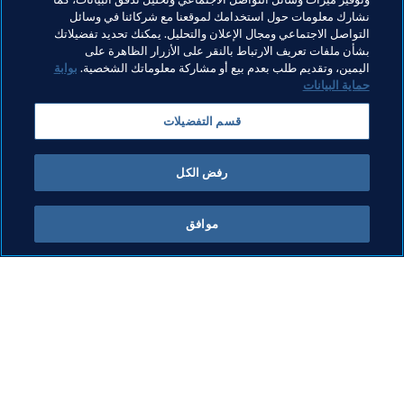
نشارك معلومات حول استخدامك لموقعنا مع شركائنا في وسائل
تنظيم البطولات
Football Unites the World
التواصل الاجتماعي ومجال الإعلان والتحليل. يمكنك تحديد تفضيلاتك
بشأن ملفات تعريف الارتباط بالنقر على الأزرار الظاهرة على
الرئيس
المنظمة
كأس العالم 2026 FIFA™
اليمين، وتقديم طلب بعدم بيع أو مشاركة معلوماتك الشخصية.
بوابة
حماية البيانات
قسم التفضيلات
رفض الكل
كأس العالم 2026 FIFA™
موافق
المنظمة
"بذرة تُنبت الحياة": مدينة