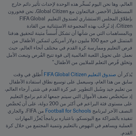
العالم، وها نحن اليوم نُسخِّر هذه الوحدة لإحداث تأثير دائم خارج 
المستطيل الأخضر. فبالتعاون مع Global Citizen، نحن فخورون 
بإطلاق المجلس الاستشاري لصندوق التعليم FIFA Global 
Citizen، إذ نُرحِّب بهذه المجموعة الاستثنائية من القادة 
وبالمساهمات التي من شأنها أن تشكل أُسساً متينة لتحقيق هدفنا 
المتمثل في جمع 100 مليون دولار أمريكي لتمكين الأطفال من 
فرص التعليم وممارسة كرة القدم في مختلف أنحاء العالم، حيث 
نعمل على تحويل اللعبة العالمية إلى قوة تتيح الفُرص وتبعث الأمل 
وتخلق فُرص التعلم للملايين من الأطفال."
يُذكر أن 
صندوق التعليم FIFA Global Citizen
 أُطلق في وقت 
سابق من هذا العام، وسيعمل على توسيع نطاق استفادة الأطفال 
من تعليم جيد وسُبل التطوير عبر كرة القدم في شتى أرجاء العالم، 
إذ سيُخصَّص نصف الأموال التي سيتم جمعها لدعم برامج التعليم 
على مستوى فئة البراعم في أكثر من 200 دولة، على أن يُخصَّص 
النصف الآخر لبرنامج 
Football for Schools
 من FIFA، والجاري 
تنفيذه بالشراكة مع اليونسكو، باعتباره برنامجاً يُعزِّز المهارات 
العملية ويساهم في النهوض بالتعليم وتنمية المجتمع من خلال كرة 
القدم.