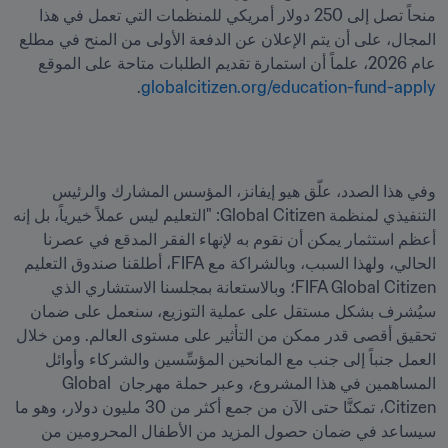
منحاً تصل إلى 250 دولار أمريكي للمنظمات التي تعمل في هذا 
المجال، على أن يتم الإعلان عن الدفعة الأولى من المنح في مطلع 
عام 2026، علماً أن استمارة تقديم الطلبات متاحة على الموقع 
.
globalcitizen.org/education-fund-apply
وفي هذا الصدد، علّق هيو إيفانز، المؤسس المشارك والرئيس 
التنفيذي لمنظمة Global Citizen: "التعليم ليس عملاً خيرياً، بل إنه 
أعظم استثمار يمكن أن نقوم به لإنهاء الفقر المدقع في عصرنا 
الحالي، ولهذا السبب، وبالشراكة مع FIFA، أطلقنا صندوق التعليم 
FIFA Global Citizen؛ وبالاستعانة بمجلسنا الاستشاري الذي 
سيُشرف بشكل مستقل على عملية التوزيع، سنعمل على ضمان 
تحقيق أقصى قدر ممكن من التأثير على مستوى العالم. ومن خلال 
العمل جنباً إلى جنب مع المانحين المؤسِّسين والشركاء وأوائل 
المساهمين في هذا المشروع، وعبر حملة مهرجان Global 
Citizen، تمكنَّا حتى الآن من جمع أكثر من 30 مليون دولار، وهو ما 
سيساعد في ضمان حصول المزيد من الأطفال المحرومين من 