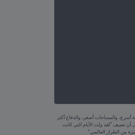
“قالت جيل إليس، التي فازت بكأس العالم للسيدات FIFA كمدربة للولايات المتحدة في عامي 2015 و2019: "اللعبة أسرع، والمساحات أصغر، والدفاع أكثر 
إحكامًا، ويتم تسجيل عدد أقل من الأهداف وحراس المرمى أفضل". تقول عضو مجموعة الدراسات الفنية TSG قبل أن تضيف "لقد ولت الأيام التي كانت 