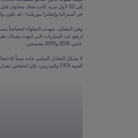
الفنية FIFA والمدربين، فإن انخفاض معدل الأهداف يعكس زيادة القدرة التنافسية ونمو اللعبة على مستوى العالم.