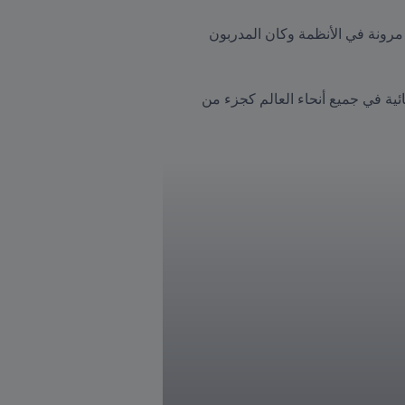
وقالت: "لقد تطورت التكتيكات أيضًا، لقد رأينا مرونة أكبر بكثير من الفرق.. كان هناك تناوب للاعبات، وكانت هناك مرونة في الأنظمة وكان المدربون 
وقالت جيما غرينجر، مدربة ويلز السابقة والنرويج الحالية، إن التحسينات تعكس استثمار FIFA في كرة القدم النسائية في جميع أنحاء العالم كجزء من 