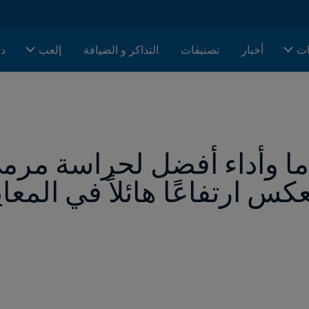
ات
أخبار
تصنيفات
التذاكر و الضيافة
إلعب
دا