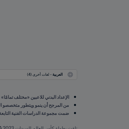
العربية
 - لغات أخرى (4)
الإعداد البدني للاعبين «مختلف تمامً
من المرجح أن ينمو ويتطور متخصصو ال
ضمت مجموعة الدراسات الفنية التابعة لـ FIFA فريقًا مكونًا من 52 محللًا قاموا بفحص كل لاعب وفي كل
