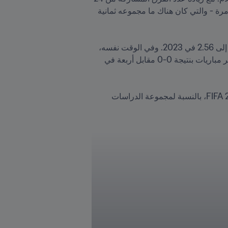
إلى 32 لأول مرة، كانت هناك مخاوف قبل البطولة من أن "الفجوة" بين الدول الأكثر خبرة وتلك التي تشارك لأول مرة - والتي كان هناك ما مجموعه ثمانية 
وفي المقابل، شهدت البطولة انخفاضاً بنسبة 9% في عدد الأهداف في المباراة الواحدة، من 2.81 في 2015 و2019 إلى 2.56 في 2023. وفي الوقت نفسه، 
ارتفع عدد المباريات التي انتهت بشباك نظيفة بنسبة 14% في المباراة الواحدة مقارنة بعام 2015 وهناك. انتهت عشر مباريات بنتيجة 0-0 مقابل أربعة في 
لا يشكل التعادل السلبي عادة سبباً للاحتفال بالنسبة لمنظمي البطولة، ولكن في حالة كأس العالم للسيدات 2023 FIFA، بالنسبة لمجموعة الدراسات 