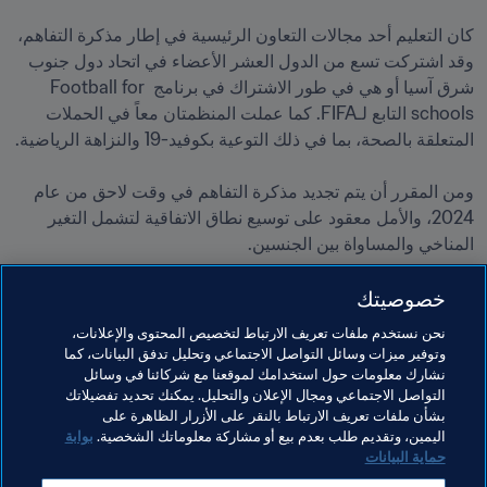
كان التعليم أحد مجالات التعاون الرئيسية في إطار مذكرة التفاهم، 
وقد اشتركت تسع من الدول العشر الأعضاء في اتحاد دول جنوب 
شرق آسيا أو هي في طور الاشتراك في برنامج Football for 
schools التابع لـFIFA. كما عملت المنظمتان معاً في الحملات 
ومن المقرر أن يتم تجديد مذكرة التفاهم في وقت لاحق من عام 
2024، والأمل معقود على توسيع نطاق الاتفاقية لتشمل التغير 
المناخي والمساواة بين الجنسين.

خصوصيتك
نحن نستخدم ملفات تعريف الارتباط لتخصيص المحتوى والإعلانات،
وتوفير ميزات وسائل التواصل الاجتماعي وتحليل تدفق البيانات، كما
مواضيع مرتبطة
نشارك معلومات حول استخدامك لموقعنا مع شركائنا في وسائل
التواصل الاجتماعي ومجال الإعلان والتحليل. يمكنك تحديد تفضيلاتك
بشأن ملفات تعريف الارتباط بالنقر على الأزرار الظاهرة على
المنظمة
AFC
اليمين، وتقديم طلب بعدم بيع أو مشاركة معلوماتك الشخصية.
بوابة
حماية البيانات