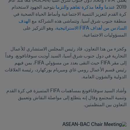
يعمل  FIFA واتحاد دول جنوب شرق آسيا (ASEAN) معاً منذ عام 
2019 
عندما وقّعا مذكرة تفاهم والتزما
 بتوحيد الجهود لاستخدام 
كرة القدم لتعزيز التنمية الاجتماعية وأنماط الحياة الصحية في 
منطقة جنوب شرق آسيا. وتتماشى هذه الشراكة مع 
الهدف 
السادس من أهداف FIFA الاستراتيجية
، وهو التركيز على 
وكجزء من هذا التعاون، قاد رئيس المجلس الاستشاري للأعمال 
التجارية في دول جنوب شرق آسيا، السيد أوديت سوفانافونغ، وفداً 
إلى مقر FIFA حيث التقى بعدد من مسؤولي FIFA، بمن فيهم 
رئيس قسم الأعمال رومي غاي وميريام بوركهارد، رئيسة العلاقات 
وأشاد السيد سوفانافونغ بمساهمات FIFA المتميزة في كرة القدم 
وتنمية المجتمع وقال إنه يتطلع إلى مواصلة النقاش وتعميق 
التعاون بين المنظمتين.
