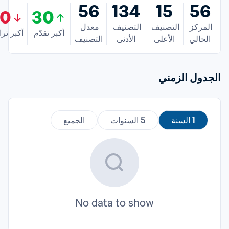
56
134
15
56
20
30
المركز 
التصنيف 
التصنيف 
معدل 
أكبر تقدّم
أكبر تر
الحالي
الأعلى
الأدنى
التصنيف
الجدول الزمني
1 السنة
5 السنوات
الجميع
No data to show