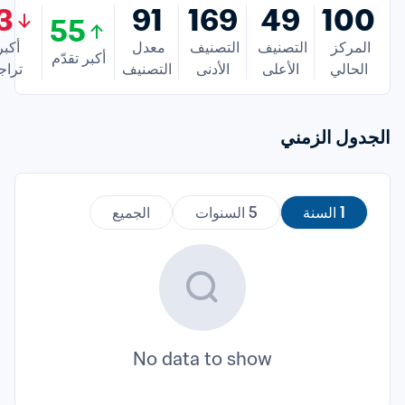
3
91
169
49
100
55
المركز 
التصنيف 
التصنيف 
معدل 
أكبر تقدّم
الحالي
الأعلى
الأدنى
التصنيف
تراج
الجدول الزمني
1 السنة
5 السنوات
الجميع
No data to show