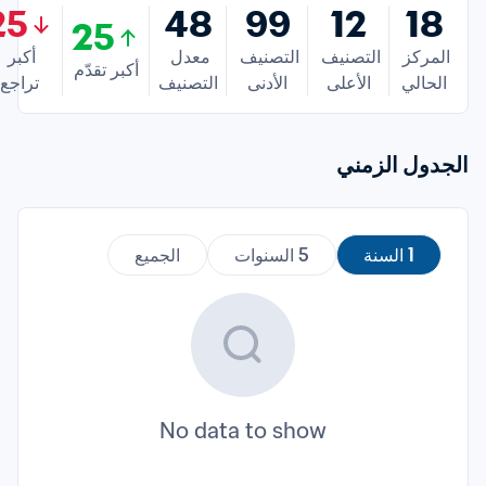
25
48
99
12
18
25
المركز 
التصنيف 
التصنيف 
معدل 
أكبر 
أكبر تقدّم
الحالي
الأعلى
الأدنى
التصنيف
تراجع
الجدول الزمني
1 السنة
5 السنوات
الجميع
No data to show