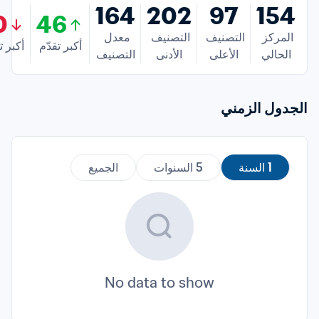
164
202
97
154
0
46
المركز 
التصنيف 
التصنيف 
معدل 
أكبر تقدّم
أكبر ت
الحالي
الأعلى
الأدنى
التصنيف
الجدول الزمني
1 السنة
5 السنوات
الجميع
No data to show