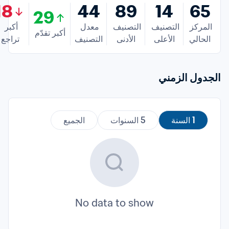
18
44
89
14
65
29
المركز 
التصنيف 
التصنيف 
معدل 
أكبر 
أكبر تقدّم
الحالي
الأعلى
الأدنى
التصنيف
تراجع
الجدول الزمني
1 السنة
5 السنوات
الجميع
No data to show