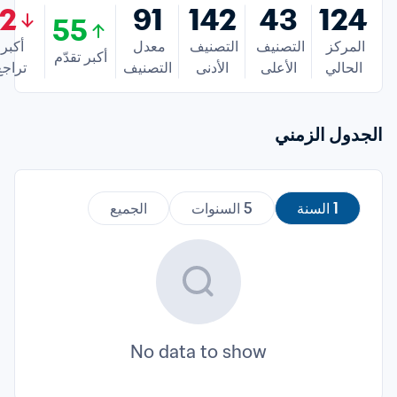
2
91
142
43
124
55
المركز 
التصنيف 
التصنيف 
معدل 
أ
أكبر تقدّم
الحالي
الأعلى
الأدنى
التصنيف
تراجع
الجدول الزمني
1 السنة
5 السنوات
الجميع
No data to show