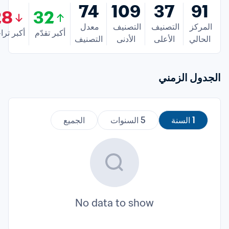
74
109
37
91
28
32
المركز 
التصنيف 
التصنيف 
معدل 
أكبر تقدّم
أكبر ترا
الحالي
الأعلى
الأدنى
التصنيف
الجدول الزمني
1 السنة
5 السنوات
الجميع
No data to show