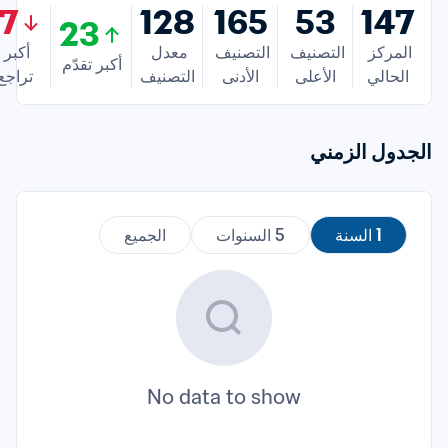
17
128
165
53
147
23
المركز 
التصنيف 
التصنيف 
معدل 
أكبر 
أكبر تقدّم
الحالي
الأعلى
الأدنى
التصنيف
تراجع
الجدول الزمني
1 السنة
5 السنوات
الجميع
No data to show